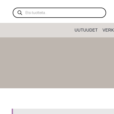
Siirry
sisältöön
Products
search
UUTUUDET
VERK