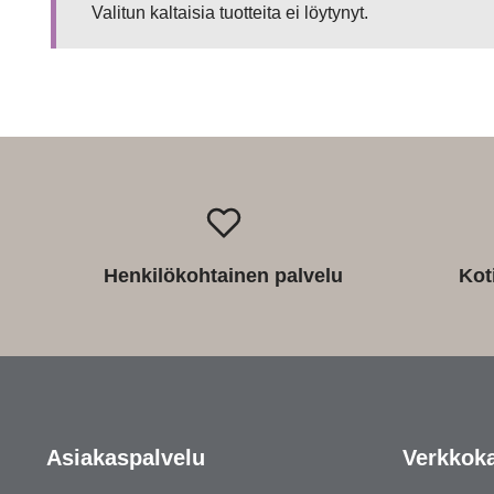
Valitun kaltaisia tuotteita ei löytynyt.
Henkilökohtainen palvelu
Kot
Asiakaspalvelu
Verkkok