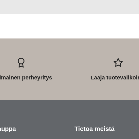
imainen perheyritys
Laaja tuotevaliko
auppa
Tietoa meistä