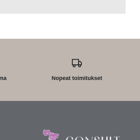
ima
Nopeat toimitukset