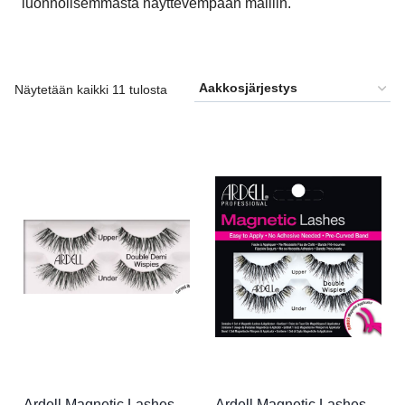
luonnolisemmasta näyttevempään malliin.
Näytetään kaikki 11 tulosta
Ardell Magnetic Lashes
Ardell Magnetic Lashes