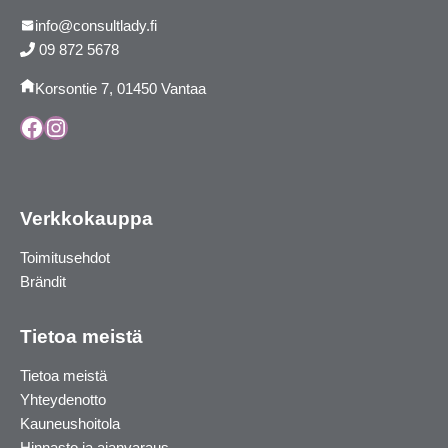
info@consultlady.fi
09 872 5678
Korsontie 7, 01450 Vantaa
Facebook
Instagram
Verkkokauppa
Toimitusehdot
Brändit
Tietoa meistä
Tietoa meistä
Yhteydenotto
Kauneushoitola
Hinnasto ja ajanvaraus