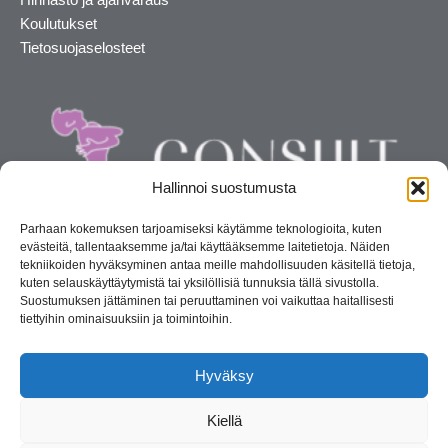
Koulutukset
Tietosuojaselosteet
Hallinnoi suostumusta
Parhaan kokemuksen tarjoamiseksi käytämme teknologioita, kuten
evästeitä, tallentaaksemme ja/tai käyttääksemme laitetietoja. Näiden
tekniikoiden hyväksyminen antaa meille mahdollisuuden käsitellä tietoja,
kuten selauskäyttäytymistä tai yksilöllisiä tunnuksia tällä sivustolla.
Suostumuksen jättäminen tai peruuttaminen voi vaikuttaa haitallisesti
tiettyihin ominaisuuksiin ja toimintoihin.
Kosmetiikan maahantuoja ja kouluttaja. Suomalainen
perheyritys yli 35 vuotta.
Hyväksy
Kiellä