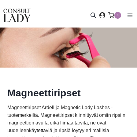
Siirry
sisältöön
0
Magneettiripset
Magneettiripset Ardell ja Magnetic Lady Lashes -
tuotemerkeiltä. Magneettiripset kiinnittyvät omiin ripsiin
magneettien avulla eikä liimaa tarvita, ne ovat
uudelleenkäytettäviä ja ripsiä löytyy eri mallisia