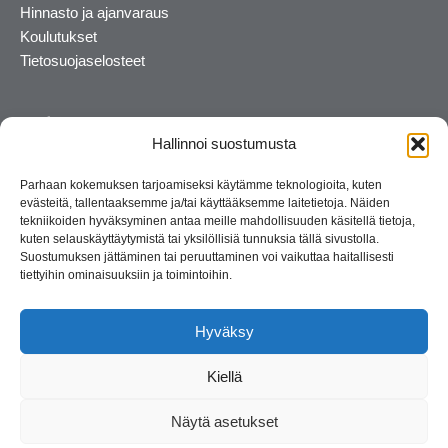
Hinnasto ja ajanvaraus
Koulutukset
Tietosuojaselosteet
Hallinnoi suostumusta
Parhaan kokemuksen tarjoamiseksi käytämme teknologioita, kuten
evästeitä, tallentaaksemme ja/tai käyttääksemme laitetietoja. Näiden
tekniikoiden hyväksyminen antaa meille mahdollisuuden käsitellä tietoja,
kuten selauskäyttäytymistä tai yksilöllisiä tunnuksia tällä sivustolla.
Suostumuksen jättäminen tai peruuttaminen voi vaikuttaa haitallisesti
tiettyihin ominaisuuksiin ja toimintoihin.
Kosmetiikan maahantuoja ja kouluttaja. Suomalainen
perheyritys yli 35 vuotta.
Hyväksy
Kiellä
Näytä asetukset
© 2026 Consult Lady