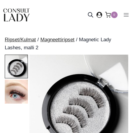
Siirry
sisältöön
0
Ripset/Kulmat
/
Magneettiripset
/
Magnetic Lady
Lashes, malli 2