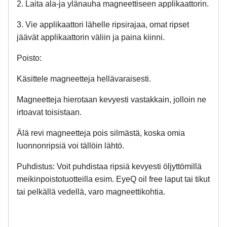
2. Laita ala-ja ylänauha magneettiseen applikaattorin.
3. Vie applikaattori lähelle ripsirajaa, omat ripset
jäävät applikaattorin väliin ja paina kiinni.
Poisto:
Käsittele magneetteja hellävaraisesti.
Magneetteja hierotaan kevyesti vastakkain, jolloin ne
irtoavat toisistaan.
Älä revi magneetteja pois silmästä, koska omia
luonnonripsiä voi tällöin lähtö.
Puhdistus: Voit puhdistaa ripsiä kevyesti öljyttömillä
meikinpoistotuotteilla esim. EyeQ oil free laput tai tikut
tai pelkällä vedellä, varo magneettikohtia.