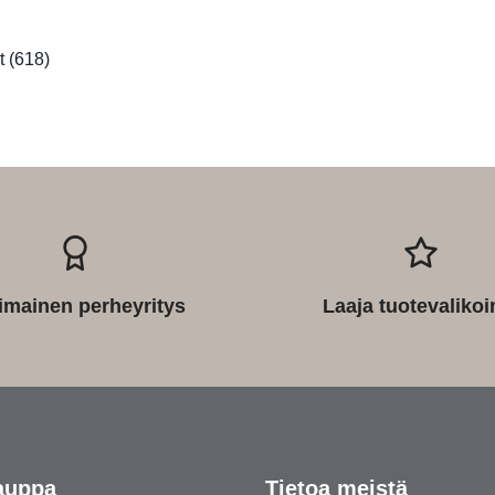
it
(618)
imainen perheyritys
Laaja tuotevaliko
auppa
Tietoa meistä