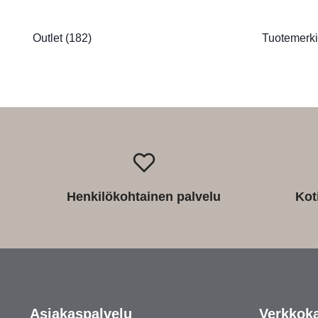
Outlet
(182)
Tuotemerk
Henkilökohtainen palvelu
Kot
Asiakaspalvelu
Verkkok