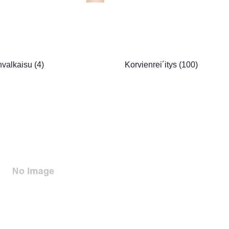
valkaisu
(4)
Korvienrei´itys
(100)