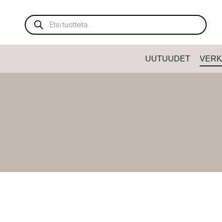
Siirry
sisältöön
Products
search
UUTUUDET
VERK