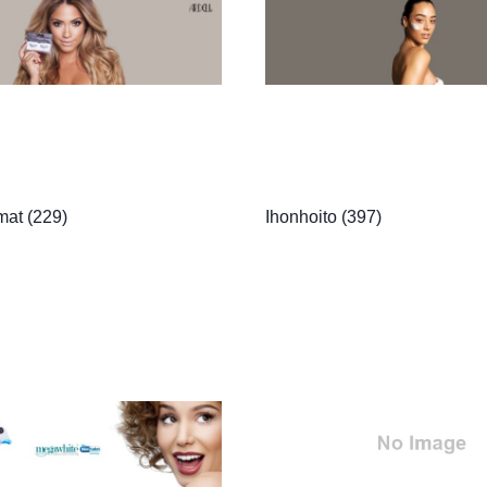
lmat
(229)
Ihonhoito
(397)