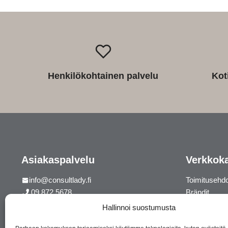
Henkilökohtainen palvelu
Kot
Asiakaspalvelu
Verkkok
info@consultlady.fi
Toimitusehd
09 872 5678
Brändit
Hallinnoi suostumusta
Korsontie 7, 01450 Vantaa