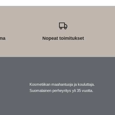
ima
Nopeat toimitukset
Kosmetiikan maahantuoja ja kouluttaja.
Suomalainen perheyritys yli 35 vuotta.