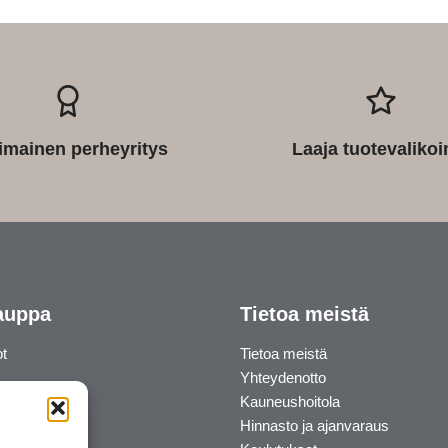
imainen perheyritys
Laaja tuotevaliko
auppa
Tietoa meistä
ot
Tietoa meistä
Yhteydenotto
Kauneushoitola
Hinnasto ja ajanvaraus