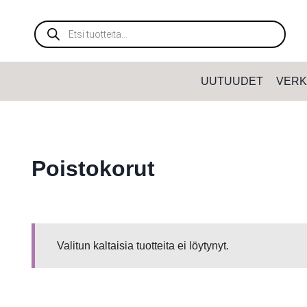
Siirry
sisältöön
Products
search
UUTUUDET
VERK
Poistokorut
Valitun kaltaisia tuotteita ei löytynyt.