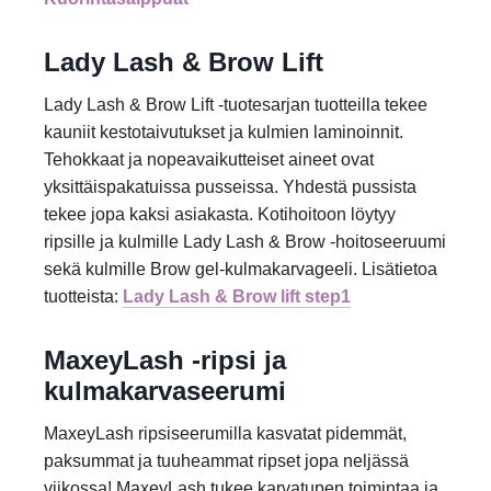
Lady Lash & Brow Lift
Lady Lash & Brow Lift -tuotesarjan tuotteilla tekee
kauniit kestotaivutukset ja kulmien laminoinnit.
Tehokkaat ja nopeavaikutteiset aineet ovat
yksittäispakatuissa pusseissa. Yhdestä pussista
tekee jopa kaksi asiakasta. Kotihoitoon löytyy
ripsille ja kulmille Lady Lash & Brow -hoitoseeruumi
sekä kulmille Brow gel-kulmakarvageeli. Lisätietoa
tuotteista:
Lady Lash & Brow lift step1
MaxeyLash -ripsi ja
kulmakarvaseerumi
MaxeyLash ripsiseerumilla kasvatat pidemmät,
paksummat ja tuuheammat ripset jopa neljässä
viikossa! MaxeyLash tukee karvatupen toimintaa ja