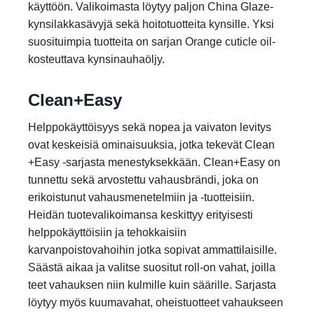
käyttöön. Valikoimasta löytyy paljon China Glaze-
kynsilakkasävyjä sekä hoitotuotteita kynsille. Yksi
suosituimpia tuotteita on sarjan Orange cuticle oil-
kosteuttava kynsinauhaöljy.
Clean+Easy
Helppokäyttöisyys sekä nopea ja vaivaton levitys
ovat keskeisiä ominaisuuksia, jotka tekevät Clean
+Easy -sarjasta menestyksekkään. Clean+Easy on
tunnettu sekä arvostettu vahausbrändi, joka on
erikoistunut vahausmenetelmiin ja -tuotteisiin.
Heidän tuotevalikoimansa keskittyy erityisesti
helppokäyttöisiin ja tehokkaisiin
karvanpoistovahoihin jotka sopivat ammattilaisille.
Säästä aikaa ja valitse suositut roll-on vahat, joilla
teet vahauksen niin kulmille kuin säärille. Sarjasta
löytyy myös kuumavahat, oheistuotteet vahaukseen