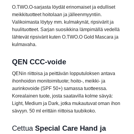
O.TWO.O-sarjasta löydät erinomaiset ja edulliset
meikkituotteet hoitolaan ja jälleenmyyntiin.
Valikoimasta löytyy mm. kulmakynät, ripsivärit ja
huulituotteet. Sarjan suosikkina lämpimällä vedellä
lähtevät ripsivärit kuten O.TWO.O Gold Mascara ja
kulmavaha.
QEN CCC-voide
QENin riittoisa ja peittävän lopputuloksen antava
ihonhoidon monitoimituote; hoito-, meikki- ja
aurinkovoide (SPF 50+) samassa tuotteessa.
Korealainen tuote, josta saatavilla kolme sävyä:
Light, Medium ja Dark, jotka mukautuvat oman ihon
sävyyn. 50 ml erittäin riittoisa tuubikoko.
Cettua
Special Care Hand ja