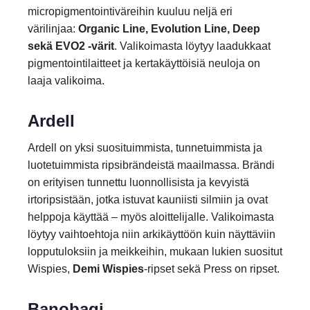
micropigmentointiväreihin kuuluu neljä eri
värilinjaa:
Organic Line, Evolution Line, Deep
sekä EVO2 -värit
. Valikoimasta löytyy laadukkaat
pigmentointilaitteet ja kertakäyttöisiä neuloja on
laaja valikoima.
Ardell
Ardell on yksi suosituimmista, tunnetuimmista ja
luotetuimmista ripsibrändeistä maailmassa. Brändi
on erityisen tunnettu luonnollisista ja kevyistä
irtoripsistään, jotka istuvat kauniisti silmiin ja ovat
helppoja käyttää – myös aloittelijalle. Valikoimasta
löytyy vaihtoehtoja niin arkikäyttöön kuin näyttäviin
lopputuloksiin ja meikkeihin, mukaan lukien suositut
Wispies,
Demi Wispies
-ripset sekä Press on ripset.
Banobagi