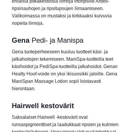
erilaisia pitkäkestoisia liimoja irtoripsille Ardell-
ripsinauhojen ja ripsitupsujen liimaamiseen.
Valikoimassa on mustaksi ja kirkkaaksi kuivuvia
nopeita liimoja.
Gena
Pedi- ja Manispa
Gena tuoteperheeseen kuuluu tuotteet käsi- ja
jalkahoitojen tekemiseen. ManiSpa-tuotteilla teet
käsihoidot ja PediSpa-tuotteilla jalkahoidot. Genan
Healty Hoof-voide on yksi ikisuosikki jaloille. Gena
ManiSpan Massage Lotion sopii loistavasti
hierontaan.
Hairwell kestovärit
Saksalaiset Hairwell -kestovärit ovat
runsaspigmenttiset ja laadukkaat ripsien ja kulmien
kestovärjäykseen. Vegaaniset värit ovat tehokkaat