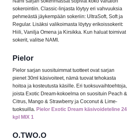
Nami sarjan sokerimassat sopivat koko vartalon
sokerointiin. Classic-linjasta löytyy eri vahvuuksia
pehmeästä jäykempään sokeriin: UltraSoft, Soft ja
Regular. Lisäksi valikoimasta löytyy erikoissokerit:
Hiili, Vanilja Omena ja Kirsikka. Kun haluat toimivat
sokerit, valitse NAMI.
Pielor
Pielor sarjan suosituimmat tuotteet ovat sarjan
pienet 30ml käsivoiteet, nämä tuovat tehokasta
hoitoa ja kosteutusta käsille. Eri tuoksuvaihtoehtoja,
joista Exotic Dream-kokoelma on suosituin Peach &
Citrus, Mango & Strawberry ja Coconut & Lime-
tuoksuilla.
Pielor Exotic Dream käsivoideteline 24
kpl MIX 1
O.TWO.O