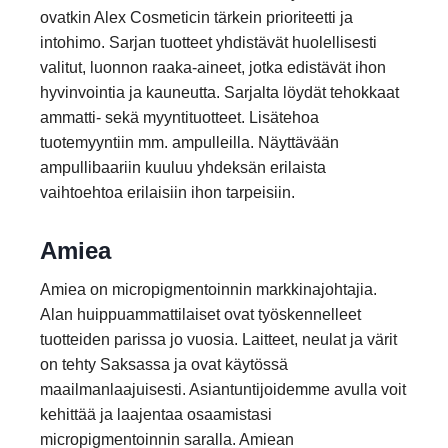
ovatkin Alex Cosmeticin tärkein prioriteetti ja
intohimo. Sarjan tuotteet yhdistävät huolellisesti
valitut, luonnon raaka-aineet, jotka edistävät ihon
hyvinvointia ja kauneutta. Sarjalta löydät tehokkaat
ammatti- sekä myyntituotteet. Lisätehoa
tuotemyyntiin mm. ampulleilla. Näyttävään
ampullibaariin kuuluu yhdeksän erilaista
vaihtoehtoa erilaisiin ihon tarpeisiin.
Amiea
Amiea on micropigmentoinnin markkinajohtajia.
Alan huippuammattilaiset ovat työskennelleet
tuotteiden parissa jo vuosia. Laitteet, neulat ja värit
on tehty Saksassa ja ovat käytössä
maailmanlaajuisesti. Asiantuntijoidemme avulla voit
kehittää ja laajentaa osaamistasi
micropigmentoinnin saralla. Amiean