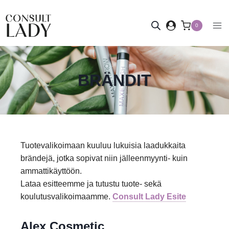
Siirry
sisältöön
0
BRÄNDIT
Tuotevalikoimaan kuuluu lukuisia laadukkaita
brändejä, jotka sopivat niin jälleenmyynti- kuin
ammattikäyttöön.
Lataa esitteemme ja tutustu tuote- sekä
koulutusvalikoimaamme.
Consult Lady Esite
Alex Cosmetic