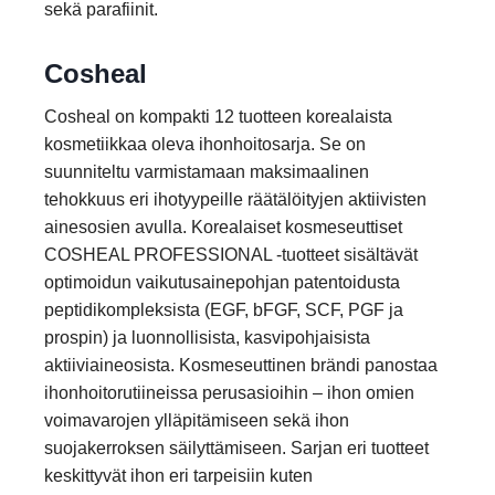
sekä parafiinit.
Cosheal
Cosheal on kompakti 12 tuotteen korealaista
kosmetiikkaa oleva ihonhoitosarja. Se on
suunniteltu varmistamaan maksimaalinen
tehokkuus eri ihotyypeille räätälöityjen aktiivisten
ainesosien avulla. Korealaiset kosmeseuttiset
COSHEAL PROFESSIONAL -tuotteet sisältävät
optimoidun vaikutusainepohjan patentoidusta
peptidikompleksista (EGF, bFGF, SCF, PGF ja
prospin) ja luonnollisista, kasvipohjaisista
aktiiviaineosista. Kosmeseuttinen brändi panostaa
ihonhoitorutiineissa perusasioihin – ihon omien
voimavarojen ylläpitämiseen sekä ihon
suojakerroksen säilyttämiseen. Sarjan eri tuotteet
keskittyvät ihon eri tarpeisiin kuten