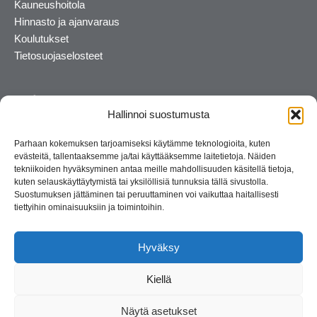
Kauneushoitola
Hinnasto ja ajanvaraus
Koulutukset
Tietosuojaselosteet
Hallinnoi suostumusta
Parhaan kokemuksen tarjoamiseksi käytämme teknologioita, kuten
evästeitä, tallentaaksemme ja/tai käyttääksemme laitetietoja. Näiden
tekniikoiden hyväksyminen antaa meille mahdollisuuden käsitellä tietoja,
kuten selauskäyttäytymistä tai yksilöllisiä tunnuksia tällä sivustolla.
Suostumuksen jättäminen tai peruuttaminen voi vaikuttaa haitallisesti
tiettyihin ominaisuuksiin ja toimintoihin.
Kosmetiikan maahantuoja ja kouluttaja. Suomalainen
perheyritys yli 35 vuotta.
Hyväksy
Kiellä
Näytä asetukset
© 2026 Consult Lady