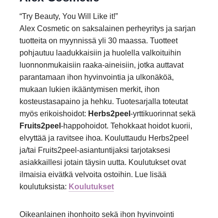
“Try Beauty, You Will Like it!”
Alex Cosmetic on saksalainen perheyritys ja sarjan
tuotteita on myynnissä yli 30 maassa. Tuotteet
pohjautuu laadukkaisiin ja huolella valkoituihin
luonnonmukaisiin raaka-aineisiin, jotka auttavat
parantamaan ihon hyvinvointia ja ulkonäköä,
mukaan lukien ikääntymisen merkit, ihon
kosteustasapaino ja hehku. Tuotesarjalla toteutat
myös erikoishoidot:
Herbs2peel
-yrttikuorinnat sekä
Fruits2peel
-happohoidot. Tehokkaat hoidot kuorii,
elvyttää ja ravitsee ihoa. Kouluttaudu Herbs2peel
ja/tai Fruits2peel-asiantuntijaksi tarjotaksesi
asiakkaillesi jotain täysin uutta. Koulutukset ovat
ilmaisia eivätkä velvoita ostoihin. Lue lisää
koulutuksista:
Koulutukset
Oikeanlainen ihonhoito sekä ihon hyvinvointi