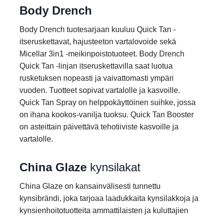
Body Drench
Body Drench tuotesarjaan kuuluu Quick Tan -
itseruskettavat, hajusteeton vartalovoide sekä
Micellar 3in1 -meikinpoistotuoteet. Body Drench
Quick Tan -linjan itseruskettavilla saat luotua
rusketuksen nopeasti ja vaivattomasti ympäri
vuoden. Tuotteet sopivat vartalolle ja kasvoille.
Quick Tan Spray on helppokäyttöinen suihke, jossa
on ihana kookos-vanilja tuoksu. Quick Tan Booster
on asteittain päivettävä tehotiiviste kasvoille ja
vartalolle.
China Glaze
kynsilakat
China Glaze on kansainvälisesti tunnettu
kynsibrändi, joka tarjoaa laadukkaita kynsilakkoja ja
kynsienhoitotuotteita ammattilaisten ja kuluttajien