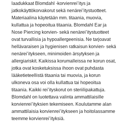
laadukkaat Blomdahl -korvienrei’itys ja
jatkokäyttökorvakorut sekä nenärei’itystuotteet.
Materiaalina käytetään mm. titaania, muovia,
kullattua ja hopeoitua titaania. Blomdahl Ear ja
Nose Piercing korvien- sekä nenärei’itystuotteet
ovat turvallisia ja hypoallergeenisia. Ne tarjoavat
hellävaraisen ja hygienisen ratkaisun korvien- sekä
nenärei’itykseen, minimoiden ärsytyksen ja
allergiariskit. Kaikissa korumalleissa ne korun osat,
jotka ovat kosketuksissa ihoon ovat puhdasta
lääketieteellistä titaania tai muovia, ja korun
ulkoneva osa voi olla kullattua tai hopeoitua
titaania. Kaikki rei’ityskorut on steriilipakattuja.
Blomdahl on luotettava valinta ammattilaisille
korvienrei’ityksien tekemiseen. Koulutamme alan
ammattilaisia korvienrei’itykseen ja hoitolassamme
teemme korvienrei’ityksiä.