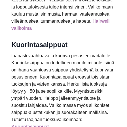
ja lopputuloksesta tulee intensiivinen. Valikoimaan
kuuluu musta, sinimusta, harmaa, vaaleanruskea,
viileänruskea, tummanruskea ja hapete.
Hairwell
valikoima
Kuorintasaippuat
Ihanasti vaahtoava ja kuoriva pesusieni vartalolle.
Kuorintasaippua on todellinen monitoimituote, siinä
on ihana vaahtoava saippua yhdistettynä kuorivaan
pesusieneen. Kuorintasaippuat eroavat toisistaan
tuoksujen ja värien kanssa. Herkullisia tuoksuja
löytyy yli 50 ja se sopii kaikille. Myyntisuosikki
ympäri vuoden. Helppo jälleenmyyntituote ja
suosittu lahjaidea. Valikoimassa myös silikoniset
saippua-alustat kukan ja suorakaiteen mallisina.
Tutustu laajaan tuoksuvalikoimaan:
Kuorintasaippuat