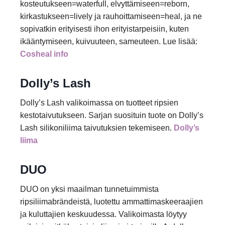
kosteutukseen=waterfull, elvyttämiseen=reborn,
kirkastukseen=lively ja rauhoittamiseen=heal, ja ne
sopivatkin erityisesti ihon erityistarpeisiin, kuten
ikääntymiseen, kuivuuteen, sameuteen. Lue lisää:
Cosheal info
Dolly’s Lash
Dolly’s Lash valikoimassa on tuotteet ripsien
kestotaivutukseen. Sarjan suosituin tuote on Dolly’s
Lash silikoniliima taivutuksien tekemiseen.
Dolly’s
liima
DUO
DUO on yksi maailman tunnetuimmista
ripsiliimabrändeistä, luotettu ammattimaskeeraajien
ja kuluttajien keskuudessa. Valikoimasta löytyy