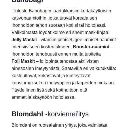
.Tutustu Banobagin laadukkaisiin kertakäyttöisiin
kasvonaamioihin, jotka tuovat korealaisen
ihonhoidon tehon suoraan kotiisi tai hoitolaasi.
Valikoimasta löydät kolme eri sheet mask-linjaa:
Jelly Maskit
–vitamiinipitoiset, geelimäiset naamiot
intensiiviseen kosteutukseen,
Booster-naamiot
–
ihonhoidon tehobuusti ennen muita tuotteita
Foil Maskit
– foliopinta tehostaa aktiivisten
ainesosien imeytymistä. Saatavilla eri vaikutuksilla:
kosteuttavat, kirkastavat ja kiinteyttävät
koostumukset eri ihotyyppien ja tarpeiden mukaan.
Täydellinen lisä sekä kotihoitoon että
ammattilaiskäyttöön hoitolassa.
Blomdahl
-korvienrei’itys
Blomdahl on ruotsalainen yritys, joka valmistaa