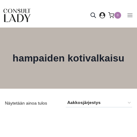
Siirry
sisältöön
0
hampaiden kotivalkaisu
Näytetään ainoa tulos