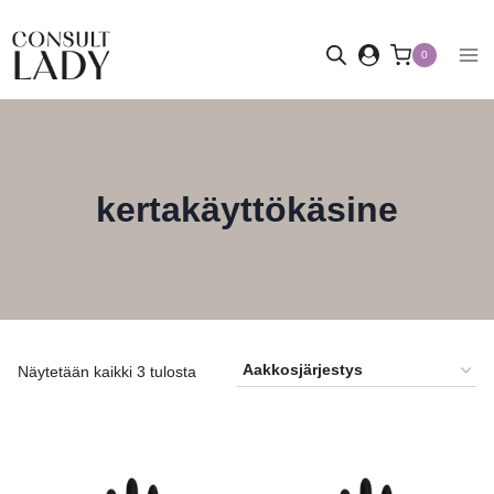
Siirry
sisältöön
0
kertakäyttökäsine
Näytetään kaikki 3 tulosta