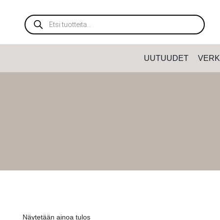
Siirry
sisältöön
Products
search
UUTUUDET
VERK
Näytetään ainoa tulos