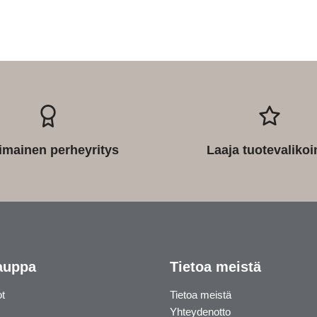
imainen perheyritys
Laaja tuotevaliko
auppa
Tietoa meistä
ot
Tietoa meistä
Yhteydenotto