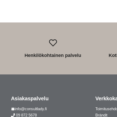
Henkilökohtainen palvelu
Kot
Asiakaspalvelu
Verkkok
info@consultlady.fi
Toimitusehd
09 872 5678
Brändit