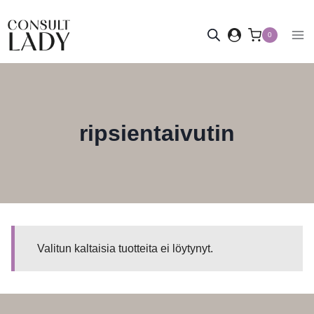
Siirry
sisältöön
0
ripsientaivutin
Valitun kaltaisia tuotteita ei löytynyt.