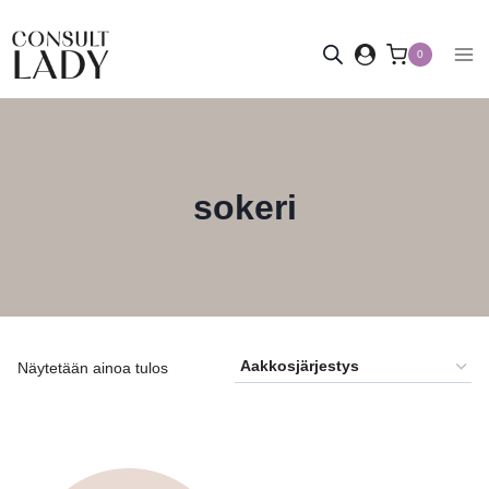
Siirry
sisältöön
0
sokeri
Näytetään ainoa tulos