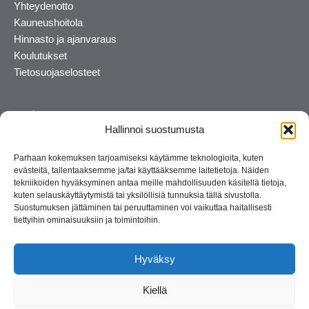
Yhteydenotto
Kauneushoitola
Hinnasto ja ajanvaraus
Koulutukset
Tietosuojaselosteet
Hallinnoi suostumusta
Parhaan kokemuksen tarjoamiseksi käytämme teknologioita, kuten
evästeitä, tallentaaksemme ja/tai käyttääksemme laitetietoja. Näiden
tekniikoiden hyväksyminen antaa meille mahdollisuuden käsitellä tietoja,
kuten selauskäyttäytymistä tai yksilöllisiä tunnuksia tällä sivustolla.
Suostumuksen jättäminen tai peruuttaminen voi vaikuttaa haitallisesti
tiettyihin ominaisuuksiin ja toimintoihin.
Kosmetiikan maahantuoja ja kouluttaja. Suomalainen
perheyritys yli 35 vuotta.
Hyväksy
Kiellä