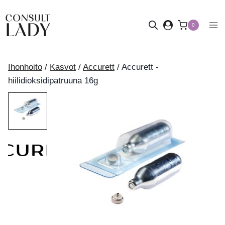
Siirry
sisältöön
0
Ihonhoito
/
Kasvot
/
Accurett
/
Accurett -
hiilidioksidipatruuna 16g