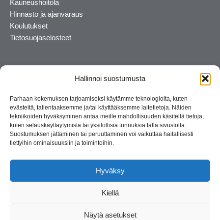
Kauneushoitola
Hinnasto ja ajanvaraus
Koulutukset
Tietosuojaselosteet
Hallinnoi suostumusta
Parhaan kokemuksen tarjoamiseksi käytämme teknologioita, kuten
evästeitä, tallentaaksemme ja/tai käyttääksemme laitetietoja. Näiden
tekniikoiden hyväksyminen antaa meille mahdollisuuden käsitellä tietoja,
kuten selauskäyttäytymistä tai yksilöllisiä tunnuksia tällä sivustolla.
Suostumuksen jättäminen tai peruuttaminen voi vaikuttaa haitallisesti
tiettyihin ominaisuuksiin ja toimintoihin.
Kosmetiikan maahantuoja ja kouluttaja. Suomalainen
perheyritys yli 35 vuotta.
Hyväksy
Kiellä
Näytä asetukset
© 2026 Consult Lady