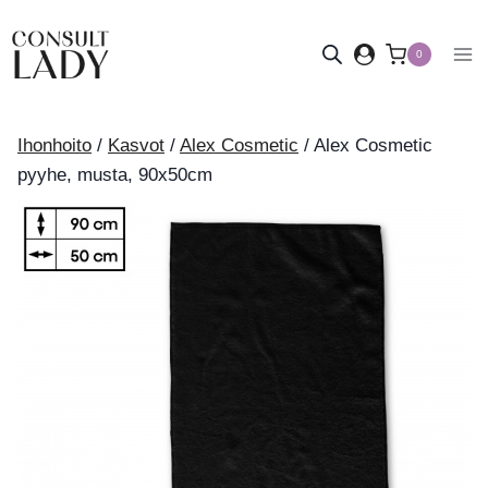
Siirry
sisältöön
0
Ihonhoito
/
Kasvot
/
Alex Cosmetic
/
Alex Cosmetic
pyyhe, musta, 90x50cm