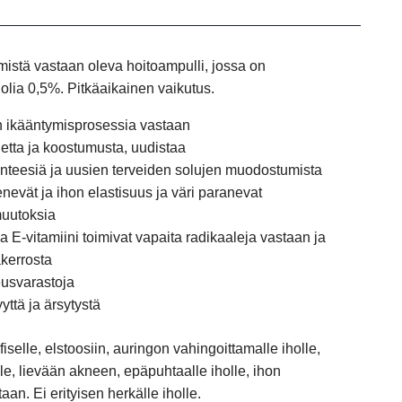
ymistä vastaan oleva hoitoampulli, jossa on
olia 0,5%. Pitkäaikainen vaikutus.
hon ikääntymisprosessia vastaan
etta ja koostumusta, uudistaa
ynteesiä ja uusien terveiden solujen muodostumista
enevät ja ihon elastisuus ja väri paranevat
muutoksia
 ja E-vitamiini toimivat vapaita radikaaleja vastaan ja
akerrosta
usvarastoja
ttä ja ärsytystä
ofiselle, elstoosiin, auringon vahingoittamalle iholle,
le, lievään akneen, epäpuhtaalle iholle, ihon
an. Ei erityisen herkälle iholle.