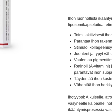
Ihon luonnollista ikäänt
liposomikapseloitua retin
Toimii aktiivisesti i
Parantaa ihon rakenn
Stimuloi kollageenis
Juonteet ja rypyt väh
Vaalentaa pigmentti
Retinoli (A-vitamiini)
parantavat ihon suoj
Täydentää ihon koste
Vähentää ihon herkkyy
Ihotyyppi:
Aikuiselle, atr
väsyneelle kalpealle ihol
ikääntymisprosessia vasta