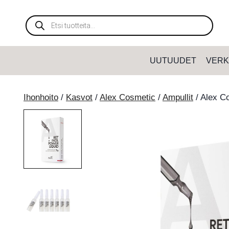
Siirry
sisältöön
Products
search
UUTUUDET
VERK
Ihonhoito
/
Kasvot
/
Alex Cosmetic
/
Ampullit
/
Alex Co