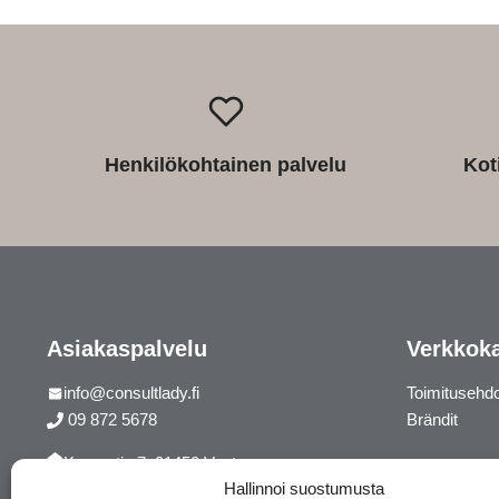
Henkilökohtainen palvelu
Kot
Asiakaspalvelu
Verkkok
info@consultlady.fi
Toimitusehd
09 872 5678
Brändit
Korsontie 7, 01450 Vantaa
Hallinnoi suostumusta