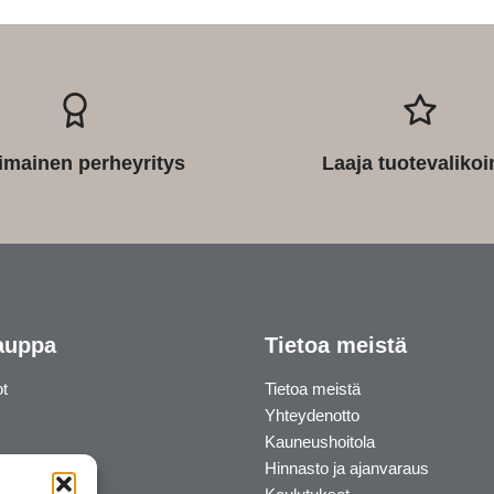
imainen perheyritys
Laaja tuotevaliko
auppa
Tietoa meistä
ot
Tietoa meistä
Yhteydenotto
Kauneushoitola
Hinnasto ja ajanvaraus