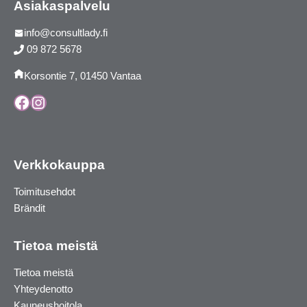
Asiakaspalvelu
info@consultlady.fi
09 872 5678
Korsontie 7, 01450 Vantaa
Facebook
Instagram
Verkkokauppa
Toimitusehdot
Brändit
Tietoa meistä
Tietoa meistä
Yhteydenotto
Kauneushoitola