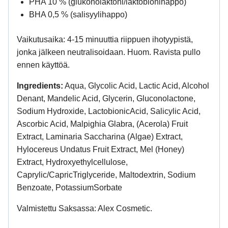
PHA 10 % (glukonolaktoni/laktobionihappo)
BHA 0,5 % (salisyylihappo)
Vaikutusaika: 4-15 minuuttia riippuen ihotyypistä,
jonka jälkeen neutralisoidaan. Huom. Ravista pullo
ennen käyttöä.
Ingredients:
Aqua, Glycolic Acid, Lactic Acid, Alcohol
Denant, Mandelic Acid, Glycerin, Gluconolactone,
Sodium Hydroxide, LactobionicAcid, Salicylic Acid,
Ascorbic Acid, Malpighia Glabra, (Acerola) Fruit
Extract, Laminaria Saccharina (Algae) Extract,
Hylocereus Undatus Fruit Extract, Mel (Honey)
Extract, Hydroxyethylcellulose,
Caprylic/CapricTriglyceride, Maltodextrin, Sodium
Benzoate, PotassiumSorbate
Valmistettu Saksassa: Alex Cosmetic.