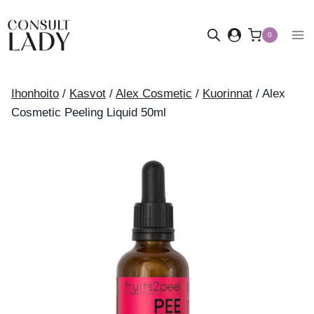
Siirry
sisältöön
0
Ihonhoito
/
Kasvot
/
Alex Cosmetic
/
Kuorinnat
/
Alex
Cosmetic Peeling Liquid 50ml