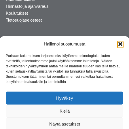
Hinnasto ja ajanvaraus
Koulutukset
Tietosuojaselosteet
Hallinnoi suostumusta
Parhaan kokemuksen tarjoamiseksi käytämme teknologioita, kuten
evästeitä, tallentaaksemme ja/tai käyttääksemme laitetietoja. Näiden
tekniikoiden hyväksyminen antaa meille mahdollisuuden käsitellä tietoja,
kuten selauskäyttäytymistä tai yksilöllisiä tunnuksia tällä sivustolla.
Suostumuksen jättäminen tai peruuttaminen voi vaikuttaa haitallisesti
tiettyihin ominaisuuksiin ja toimintoihin.
Kosmetiikan maahantuoja ja kouluttaja. Suomalainen
perheyritys yli 35 vuotta.
Hyväksy
Kiellä
Näytä asetukset
© 2026 Consult Lady