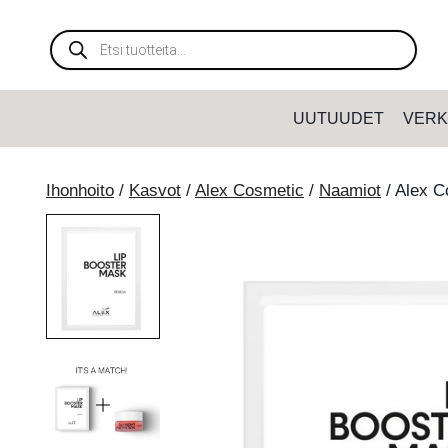
Siirry
sisältöön
Products
search
UUTUUDET
VERK
Ihonhoito
/
Kasvot
/
Alex Cosmetic
/
Naamiot
/
Alex C