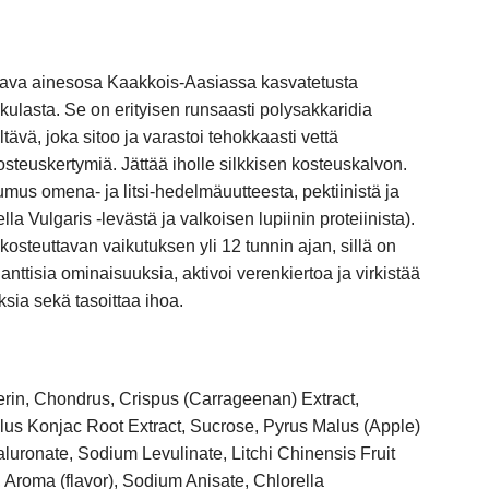
ttava ainesosa Kaakkois-Aasiassa kasvatetusta
kulasta.
S
e on erityisen runsaasti polysakkaridia
ävä, joka sitoo ja varastoi tehokkaasti vettä
osteuskertymiä.
J
ättää iholle silkkisen kosteuskalvon.
mus omena- ja litsi-hedelmäuutteesta, pektiinistä ja
lla Vulgaris -levästä ja valkoisen lupiinin proteiinista)
.
kosteuttavan vaikutuksen yli 12 tunnin ajan, sillä on
nttisia ominaisuuksia, aktivoi verenkiertoa ja virkistää
ksia sekä tasoittaa ihoa.
erin, Chondrus, Crispus (Carrageenan) Extract,
us Konjac Root Extract, Sucrose, Pyrus Malus (Apple)
aluronate, Sodium Levulinate, Litchi Chinensis Fruit
 Aroma (flavor), Sodium Anisate, Chlorella