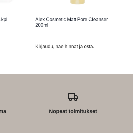
1kpl
Alex Cosmetic Matt Pore Cleanser
200ml
Kirjaudu, näe hinnat ja osta.
ima
Nopeat toimitukset