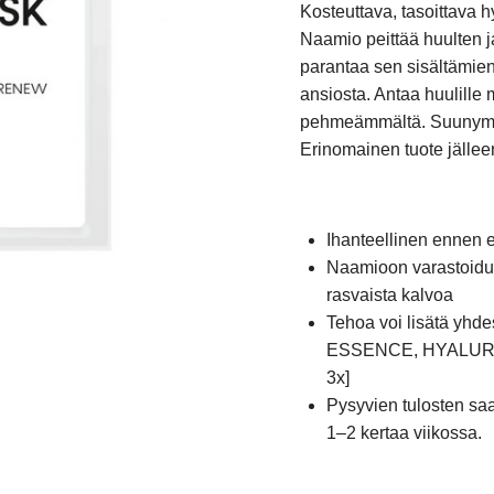
Kosteuttava, tasoittava 
Naamio peittää huulten j
parantaa sen sisältämien
ansiosta.
Antaa huulille 
pehmeämmältä. Suunympä
Erinomainen tuote jällee
Ihanteellinen ennen er
Naamioon varastoidut 
rasvaista kalvoa
Tehoa voi lisätä y
ESSENCE, HYALURO
3x]
Pysyvien tulosten saa
1–2 kertaa viikossa.