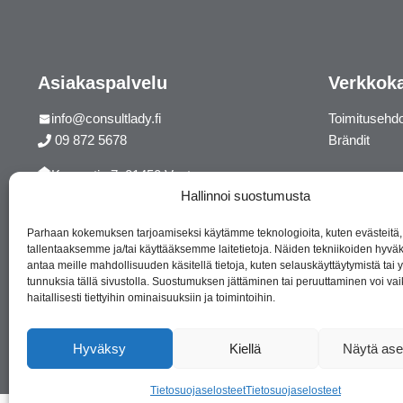
Asiakaspalvelu
Verkkok
info@consultlady.fi
Toimitusehd
09 872 5678
Brändit
Korsontie 7, 01450 Vantaa
Hallinnoi suostumusta
Facebook
Instagram
Parhaan kokemuksen tarjoamiseksi käytämme teknologioita, kuten evästeitä,
tallentaaksemme ja/tai käyttääksemme laitetietoja. Näiden tekniikoiden hyv
antaa meille mahdollisuuden käsitellä tietoja, kuten selauskäyttäytymistä tai yk
tunnuksia tällä sivustolla. Suostumuksen jättäminen tai peruuttaminen voi vai
haitallisesti tiettyihin ominaisuuksiin ja toimintoihin.
Hyväksy
Kiellä
Näytä ase
Tietosuojaselosteet
Tietosuojaselosteet