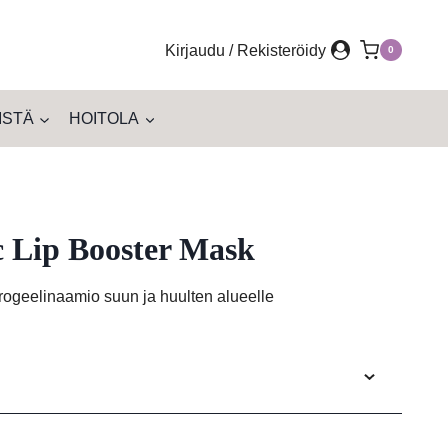
Kirjaudu / Rekisteröidy
0
ISTÄ
HOITOLA
c Lip Booster Mask
drogeelinaamio suun ja huulten alueelle