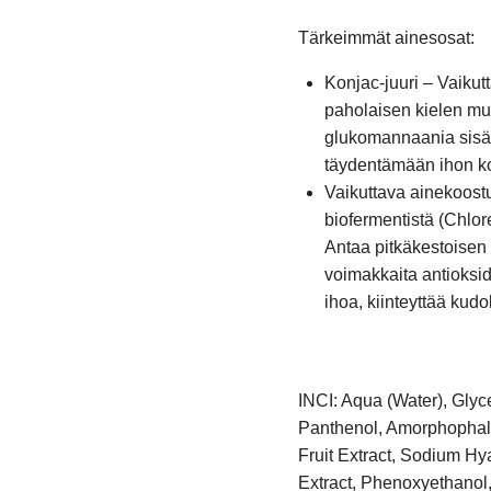
Tärkeimmät ainesosat:
Konjac-juuri – Vaiku
paholaisen kielen mu
glukomannaania sisält
täydentämään ihon k
Vaikuttava ainekoostu
biofermentistä (Chlore
Antaa pitkäkestoisen 
voimakkaita antioksida
ihoa, kiinteyttää kudo
INCI: Aqua (Water), Glyc
Panthenol, Amorphophall
Fruit Extract, Sodium Hy
Extract, Phenoxyethanol,