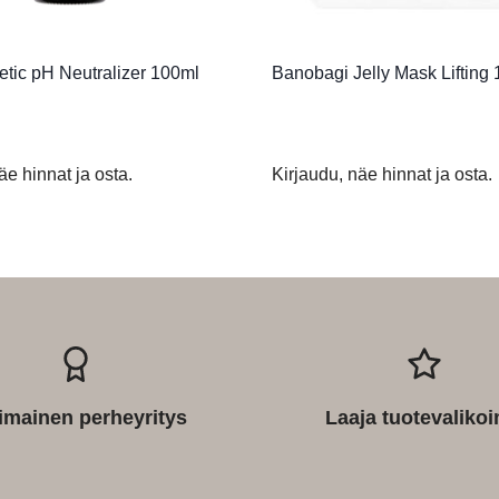
tic pH Neutralizer 100ml
Banobagi Jelly Mask Lifting 
äe hinnat ja osta.
Kirjaudu, näe hinnat ja osta.
imainen perheyritys
Laaja tuotevaliko