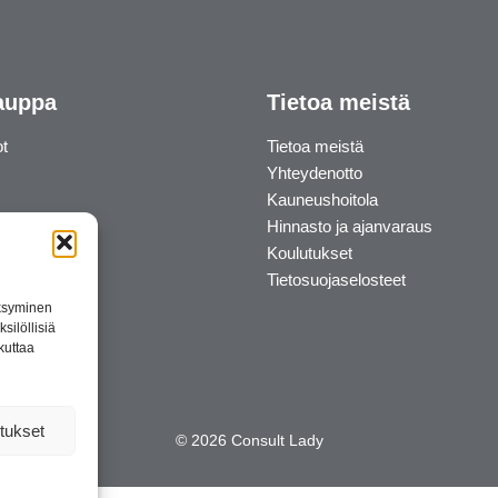
auppa
Tietoa meistä
ot
Tietoa meistä
Yhteydenotto
Kauneushoitola
Hinnasto ja ajanvaraus
Koulutukset
Tietosuojaselosteet
äksyminen
silöllisiä
kuttaa
tukset
© 2026 Consult Lady