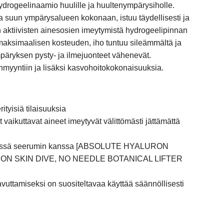
hydrogeelinaamio huulille ja huultenympärysiholle.
a suun ympärysalueen kokonaan, istuu täydellisesti ja
 aktiivisten ainesosien imeytymistä hydrogeelipinnan
maksimaalisen kosteuden, iho tuntuu sileämmältä ja
ryksen pysty- ja ilmejuonteet vähenevät.
nmyyntiin ja lisäksi kasvohoitokokonaisuuksia.
ityisiä tilaisuuksia
vaikuttavat aineet imeytyvät välittömästi jättämättä
hdessä seerumin kanssa [ABSOLUTE HYALURON
N SKIN DIVE, NO NEEDLE BOTANICAL LIFTER
vuttamiseksi on suositeltavaa käyttää säännöllisesti