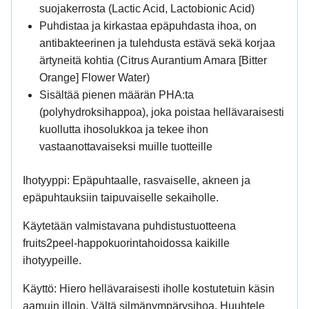
suojakerrosta (Lactic Acid, Lactobionic Acid)
Puhdistaa ja kirkastaa epäpuhdasta ihoa, on
antibakteerinen ja tulehdusta estävä sekä korjaa
ärtyneitä kohtia (Citrus Aurantium Amara [Bitter
Orange] Flower Water)
Sisältää pienen määrän PHA:ta
(polyhydroksihappoa), joka poistaa hellävaraisesti
kuollutta ihosolukkoa ja tekee ihon
vastaanottavaiseksi muille tuotteille
Ihotyyppi:
Epäpuhtaalle, rasvaiselle, akneen ja
epäpuhtauksiin taipuvaiselle sekaiholle.
Käytetään valmistavana puhdistustuotteena
fruits2peel-happokuorintahoidossa kaikille
ihotyypeille.
Käyttö:
Hiero hellävaraisesti iholle kostutetuin käsin
aamuin illoin. Vältä silmänympärysihoa. Huuhtele