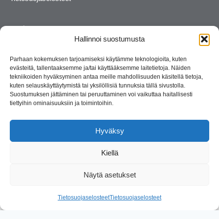
Hallinnoi suostumusta
Parhaan kokemuksen tarjoamiseksi käytämme teknologioita, kuten
evästeitä, tallentaaksemme ja/tai käyttääksemme laitetietoja. Näiden
tekniikoiden hyväksyminen antaa meille mahdollisuuden käsitellä tietoja,
kuten selauskäyttäytymistä tai yksilöllisiä tunnuksia tällä sivustolla.
Suostumuksen jättäminen tai peruuttaminen voi vaikuttaa haitallisesti
tiettyihin ominaisuuksiin ja toimintoihin.
Kosmetiikan maahantuoja ja kouluttaja. Suomalainen
perheyritys yli 35 vuotta.
Hyväksy
Kiellä
Näytä asetukset
© 2026 Consult Lady
Tietosuojaselosteet
Tietosuojaselosteet