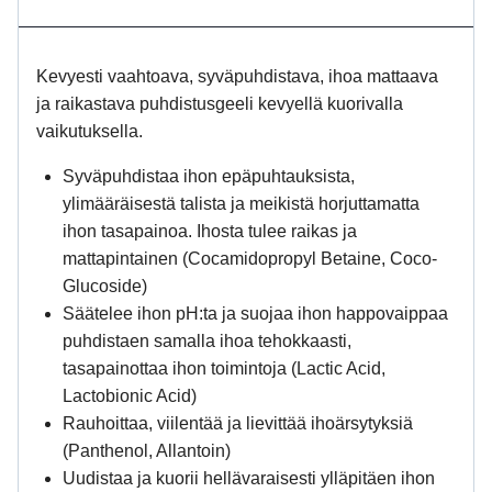
Kevyesti vaahtoava, syväpuhdistava, ihoa mattaava
ja raikastava puhdistusgeeli kevyellä kuorivalla
vaikutuksella.
Syväpuhdistaa ihon epäpuhtauksista,
ylimääräisestä talista ja meikistä horjuttamatta
ihon tasapainoa. Ihosta tulee raikas ja
mattapintainen (Cocamidopropyl Betaine, Coco-
Glucoside)
Säätelee ihon pH:ta ja suojaa ihon happovaippaa
puhdistaen samalla ihoa tehokkaasti,
tasapainottaa ihon toimintoja (Lactic Acid,
Lactobionic Acid)
Rauhoittaa, viilentää ja lievittää ihoärsytyksiä
(Panthenol, Allantoin)
Uudistaa ja kuorii hellävaraisesti ylläpitäen ihon