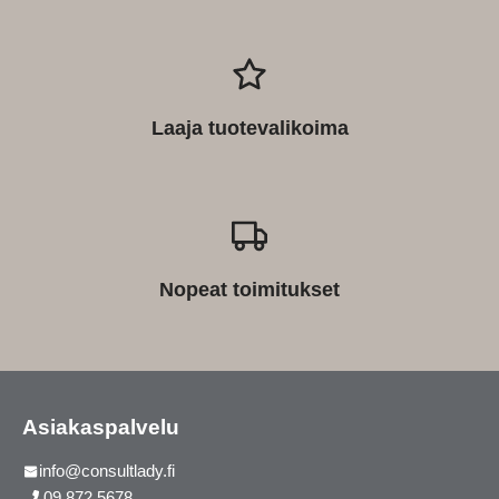
Laaja tuotevalikoima
Nopeat toimitukset
Asiakaspalvelu
info@consultlady.fi
09 872 5678