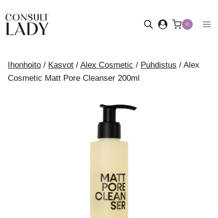
Siirry
sisältöön
0
Ihonhoito
/
Kasvot
/
Alex Cosmetic
/
Puhdistus
/
Alex
Cosmetic Matt Pore Cleanser 200ml