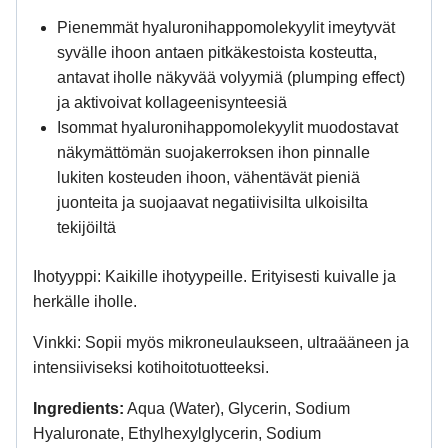
Pienemmät hyaluronihappomolekyylit imeytyvät
syvälle ihoon antaen pitkäkestoista kosteutta,
antavat iholle näkyvää volyymiä (plumping effect)
ja aktivoivat kollageenisynteesiä
Isommat hyaluronihappomolekyylit muodostavat
näkymättömän suojakerroksen ihon pinnalle
lukiten kosteuden ihoon, vähentävät pieniä
juonteita ja suojaavat negatiivisilta ulkoisilta
tekijöiltä
Ihotyyppi:
Kaikille ihotyypeille. Erityisesti kuivalle ja
herkälle iholle.
Vinkki:
Sopii myös mikroneulaukseen, ultraääneen ja
intensiiviseksi kotihoitotuotteeksi.
Ingredients:
Aqua (Water), Glycerin, Sodium
Hyaluronate, Ethylhexylglycerin, Sodium