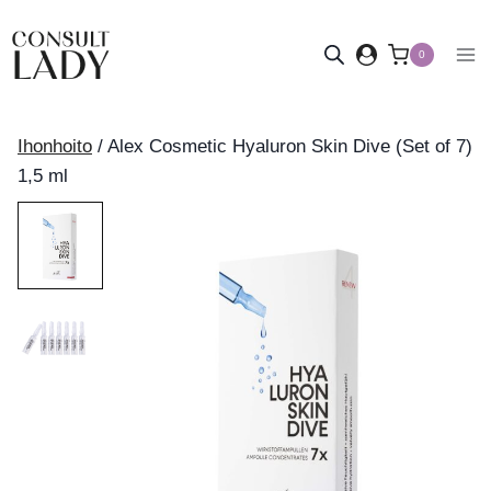
Siirry
sisältöön
0
Ihonhoito
/
Alex Cosmetic Hyaluron Skin Dive (Set of 7)
1,5 ml