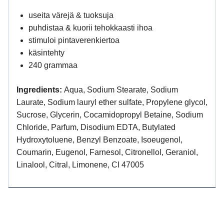
useita värejä & tuoksuja
puhdistaa & kuorii tehokkaasti ihoa
stimuloi pintaverenkiertoa
käsintehty
240 grammaa
Ingredients:
Aqua, Sodium Stearate, Sodium
Laurate,
Sodium lauryl ether sulfate, Propylene glycol,
Sucrose, Glycerin,
Cocamidopropyl Betaine, Sodium
Chloride, Parfum,
Disodium EDTA, Butylated
Hydroxytoluene,
Benzyl Benzoate, Isoeugenol,
Coumarin, Eugenol, Farnesol, Citronellol, Geraniol,
Linalool, Citral, Limonene, CI 47005