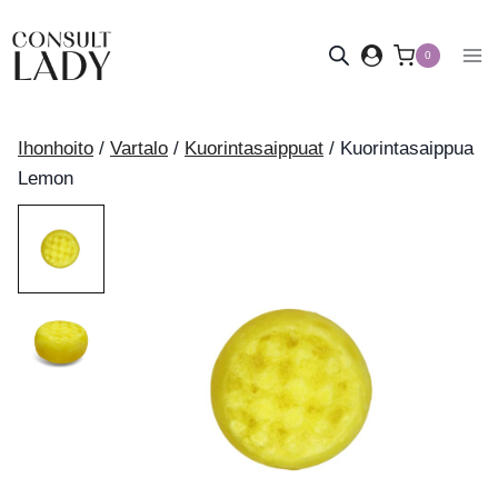
Siirry
sisältöön
0
Ihonhoito
/
Vartalo
/
Kuorintasaippuat
/
Kuorintasaippua
Lemon