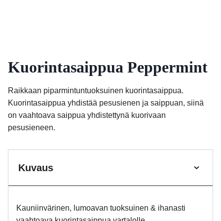
Kuorintasaippua Peppermint
Raikkaan piparmintuntuoksuinen kuorintasaippua.
Kuorintasaippua yhdistää pesusienen ja saippuan, siinä
on vaahtoava saippua yhdistettynä kuorivaan
pesusieneen.
Kuvaus
Kauniinvärinen, lumoavan tuoksuinen & ihanasti
vaahtoava kuorintasaippua vartalolle.