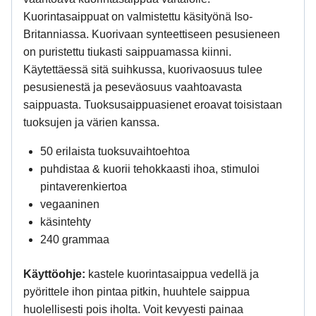
Kuorintasaippuat on valmistettu käsityönä Iso-
Britanniassa. Kuorivaan synteettiseen pesusieneen
on puristettu tiukasti saippuamassa kiinni.
Käytettäessä sitä suihkussa, kuorivaosuus tulee
pesusienestä ja peseväosuus vaahtoavasta
saippuasta. Tuoksusaippuasienet eroavat toisistaan
tuoksujen ja värien kanssa.
50 erilaista tuoksuvaihtoehtoa
puhdistaa & kuorii tehokkaasti ihoa, stimuloi
pintaverenkiertoa
vegaaninen
käsintehty
240 grammaa
Käyttöohje:
kastele kuorintasaippua vedellä ja
pyörittele ihon pintaa pitkin, huuhtele saippua
huolellisesti pois iholta. Voit kevyesti painaa