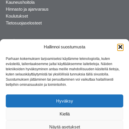
Kauneushoitola
Hinnasto ja ajanvaraus
Koulutukset
Tietosuojaselosteet
Hallinnoi suostumusta
Parhaan kokemuksen tarjoamiseksi käytämme teknologioita, kuten
evästeitä, tallentaaksemme ja/tai käyttääksemme laitetietoja. Näiden
tekniikoiden hyväksyminen antaa meille mahdollisuuden käsitellä tietoja,
kuten selauskäyttäytymistä tai yksilöllisiä tunnuksia tällä sivustolla.
Suostumuksen jättäminen tai peruuttaminen voi vaikuttaa haitallisesti
tiettyihin ominaisuuksiin ja toimintoihin.
Kosmetiikan maahantuoja ja kouluttaja. Suomalainen
perheyritys yli 35 vuotta.
Hyväksy
Kiellä
Näytä asetukset
© 2026 Consult Lady