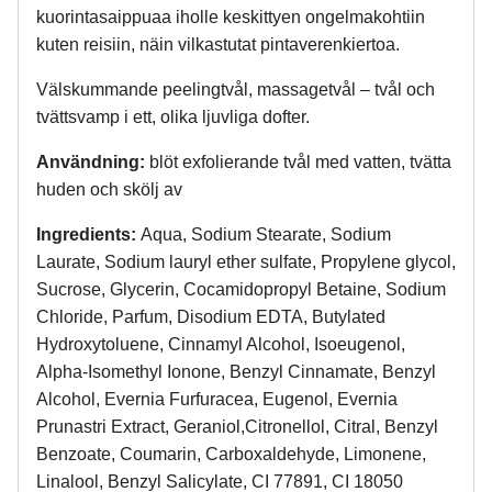
kuorintasaippuaa iholle keskittyen ongelmakohtiin
kuten reisiin, näin vilkastutat pintaverenkiertoa.
Välskummande peelingtvål, massagetvål – tvål och
tvättsvamp i ett, olika ljuvliga dofter.
Användning:
blöt exfolierande tvål med vatten, tvätta
huden och skölj av
Ingredients:
Aqua, Sodium Stearate, Sodium
Laurate, Sodium lauryl ether sulfate, Propylene glycol,
Sucrose, Glycerin, Cocamidopropyl Betaine, Sodium
Chloride, Parfum, Disodium EDTA, Butylated
Hydroxytoluene, Cinnamyl Alcohol, Isoeugenol,
Alpha-Isomethyl Ionone, Benzyl Cinnamate, Benzyl
Alcohol, Evernia Furfuracea, Eugenol, Evernia
Prunastri Extract, Geraniol,Citronellol, Citral, Benzyl
Benzoate, Coumarin, Carboxaldehyde, Limonene,
Linalool, Benzyl Salicylate, CI 77891, CI 18050