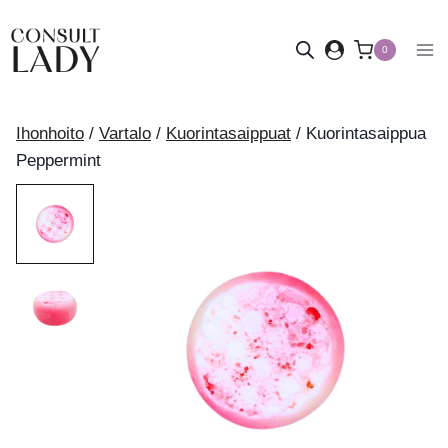
Siirry
sisältöön
0
Ihonhoito
/
Vartalo
/
Kuorintasaippuat
/
Kuorintasaippua
Peppermint