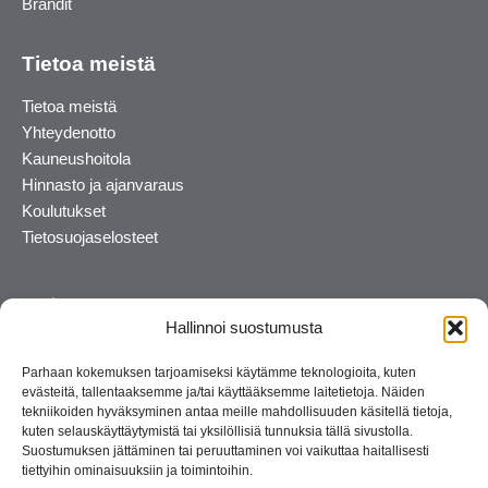
Brändit
Tietoa meistä
Tietoa meistä
Yhteydenotto
Kauneushoitola
Hinnasto ja ajanvaraus
Koulutukset
Tietosuojaselosteet
Hallinnoi suostumusta
Parhaan kokemuksen tarjoamiseksi käytämme teknologioita, kuten
evästeitä, tallentaaksemme ja/tai käyttääksemme laitetietoja. Näiden
tekniikoiden hyväksyminen antaa meille mahdollisuuden käsitellä tietoja,
kuten selauskäyttäytymistä tai yksilöllisiä tunnuksia tällä sivustolla.
Suostumuksen jättäminen tai peruuttaminen voi vaikuttaa haitallisesti
tiettyihin ominaisuuksiin ja toimintoihin.