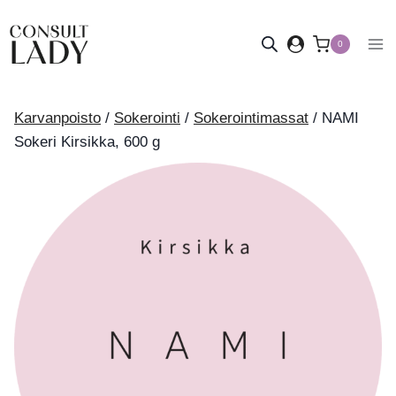
Siirry
sisältöön
0
Karvanpoisto
/
Sokerointi
/
Sokerointimassat
/
NAMI
Sokeri Kirsikka, 600 g