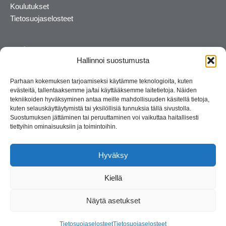
Koulutukset
Tietosuojaselosteet
Hallinnoi suostumusta
Parhaan kokemuksen tarjoamiseksi käytämme teknologioita, kuten
evästeitä, tallentaaksemme ja/tai käyttääksemme laitetietoja. Näiden
tekniikoiden hyväksyminen antaa meille mahdollisuuden käsitellä tietoja,
kuten selauskäyttäytymistä tai yksilöllisiä tunnuksia tällä sivustolla.
Suostumuksen jättäminen tai peruuttaminen voi vaikuttaa haitallisesti
tiettyihin ominaisuuksiin ja toimintoihin.
Kosmetiikan maahantuoja ja kouluttaja. Suomalainen
perheyritys yli 35 vuotta.
Hyväksy
Kiellä
Näytä asetukset
© 2026 Consult Lady
Tietosuojaselosteet
Tietosuojaselosteet