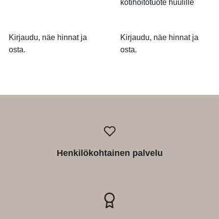
kotihoitotuote huulille
Kirjaudu, näe hinnat ja
Kirjaudu, näe hinnat ja
osta.
osta.
Henkilökohtainen palvelu