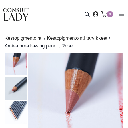
Siirry
sisältöön
0
Kestopigmentointi
/
Kestopigmentointi tarvikkeet
/
Amiea pre-drawing pencil, Rose