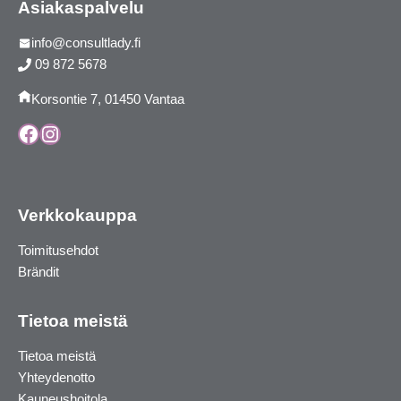
Asiakaspalvelu
info@consultlady.fi
09 872 5678
Korsontie 7, 01450 Vantaa
Facebook
Instagram
Verkkokauppa
Toimitusehdot
Brändit
Tietoa meistä
Tietoa meistä
Yhteydenotto
Kauneushoitola