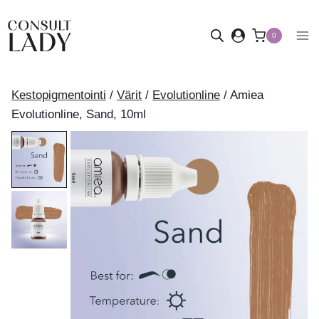
Siirry
sisältöön
0
Kestopigmentointi
/
Värit
/
Evolutionline
/
Amiea
Evolutionline, Sand, 10ml