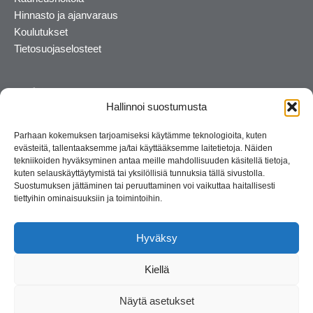
Hinnasto ja ajanvaraus
Koulutukset
Tietosuojaselosteet
Hallinnoi suostumusta
Parhaan kokemuksen tarjoamiseksi käytämme teknologioita, kuten
evästeitä, tallentaaksemme ja/tai käyttääksemme laitetietoja. Näiden
tekniikoiden hyväksyminen antaa meille mahdollisuuden käsitellä tietoja,
kuten selauskäyttäytymistä tai yksilöllisiä tunnuksia tällä sivustolla.
Suostumuksen jättäminen tai peruuttaminen voi vaikuttaa haitallisesti
tiettyihin ominaisuuksiin ja toimintoihin.
Kosmetiikan maahantuoja ja kouluttaja. Suomalainen
perheyritys yli 35 vuotta.
Hyväksy
Kiellä
Näytä asetukset
© 2026 Consult Lady