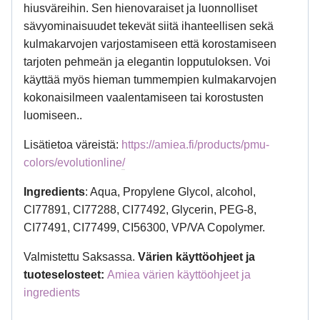
hiusväreihin. Sen hienovaraiset ja luonnolliset
sävyominaisuudet tekevät siitä ihanteellisen sekä
kulmakarvojen varjostamiseen että korostamiseen
tarjoten pehmeän ja elegantin lopputuloksen. Voi
käyttää myös hieman tummempien kulmakarvojen
kokonaisilmeen vaalentamiseen tai korostusten
luomiseen..
Lisätietoa väreistä:
https://amiea.fi/products/pmu-
colors/evolutionline/
Ingredients
: Aqua, Propylene Glycol, alcohol,
CI77891, CI77288, CI77492, Glycerin, PEG-8,
CI77491, CI77499, CI56300, VP/VA Copolymer.
Valmistettu Saksassa.
Värien käyttöohjeet ja
tuoteselosteet:
Amiea värien käyttöohjeet ja
ingredients