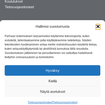
Koulutukset
Tietosuojaselosteet
Hallinnoi suostumusta
Parhaan kokemuksen tarjoamiseksi käytämme teknologioita, kuten
evästeitä, tallentaaksemme ja/tai käyttääksemme laitetietoja. Näiden
tekniikoiden hyväksyminen antaa meille mahdollisuuden käsitellä tietoja,
kuten selauskäyttäytymistä tai yksilöllisiä tunnuksia tällä sivustolla.
Suostumuksen jättäminen tai peruuttaminen voi vaikuttaa haitallisesti
tiettyihin ominaisuuksiin ja toimintoihin.
Kosmetiikan maahantuoja ja kouluttaja. Suomalainen
perheyritys yli 35 vuotta.
Hyväksy
Kiellä
Näytä asetukset
© 2026 Consult Lady
Tietosuojaselosteet
Tietosuojaselosteet