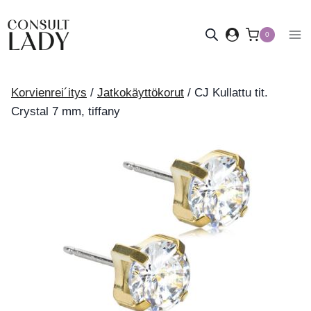
Siirry
sisältöön
0
Korvienrei´itys
/
Jatkokäyttökorut
/
CJ Kullattu tit.
Crystal 7 mm, tiffany