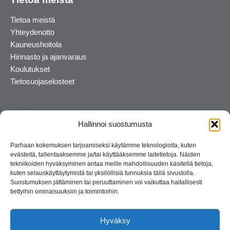
Tietoa meistä
Yhteydenotto
Kauneushoitola
Hinnasto ja ajanvaraus
Koulutukset
Tietosuojaselosteet
Hallinnoi suostumusta
Parhaan kokemuksen tarjoamiseksi käytämme teknologioita, kuten
evästeitä, tallentaaksemme ja/tai käyttääksemme laitetietoja. Näiden
tekniikoiden hyväksyminen antaa meille mahdollisuuden käsitellä tietoja,
kuten selauskäyttäytymistä tai yksilöllisiä tunnuksia tällä sivustolla.
Suostumuksen jättäminen tai peruuttaminen voi vaikuttaa haitallisesti
tiettyihin ominaisuuksiin ja toimintoihin.
Kosmetiikan maahantuoja ja kouluttaja. Suomalainen
perheyritys yli 35 vuotta.
Hyväksy