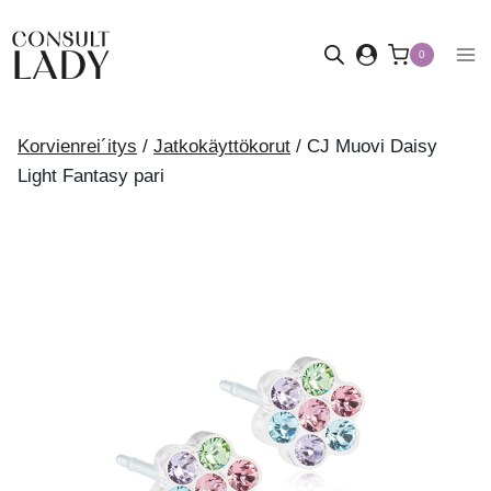
Siirry
sisältöön
0
Korvienrei´itys
/
Jatkokäyttökorut
/
CJ Muovi Daisy
Light Fantasy pari