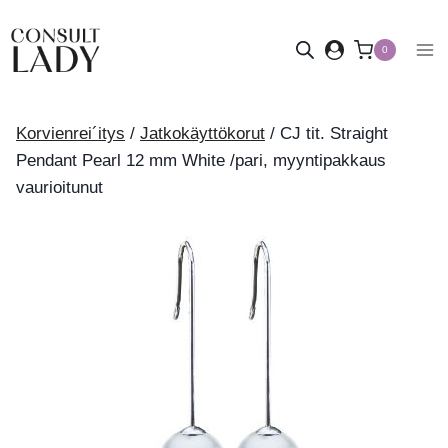
Siirry
sisältöön
0
Korvienrei´itys
/
Jatkokäyttökorut
/
CJ tit. Straight
Pendant Pearl 12 mm White /pari, myyntipakkaus
vaurioitunut