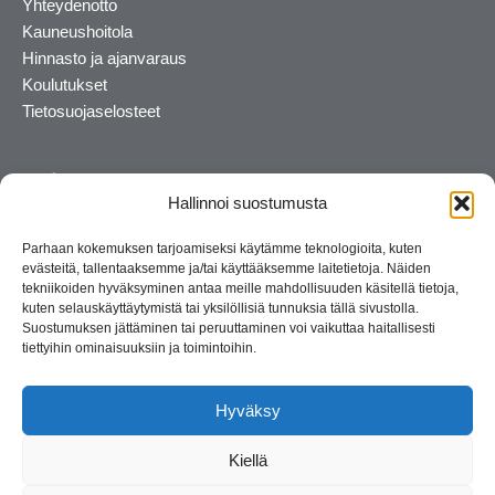
Yhteydenotto
Kauneushoitola
Hinnasto ja ajanvaraus
Koulutukset
Tietosuojaselosteet
Hallinnoi suostumusta
Parhaan kokemuksen tarjoamiseksi käytämme teknologioita, kuten
evästeitä, tallentaaksemme ja/tai käyttääksemme laitetietoja. Näiden
tekniikoiden hyväksyminen antaa meille mahdollisuuden käsitellä tietoja,
kuten selauskäyttäytymistä tai yksilöllisiä tunnuksia tällä sivustolla.
Suostumuksen jättäminen tai peruuttaminen voi vaikuttaa haitallisesti
tiettyihin ominaisuuksiin ja toimintoihin.
Kosmetiikan maahantuoja ja kouluttaja. Suomalainen
perheyritys yli 35 vuotta.
Hyväksy
Kiellä