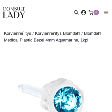
Siirry
sisältöön
0
Korvienrei´itys
/
Korvienrei’itys Blomdahl
/
Blomdahl
Medical Plastic Bezel 4mm Aquamarine, 1kpl