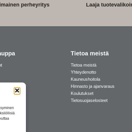
imainen perheyritys
Laaja tuotevaliko
auppa
Tietoa meistä
ot
Tietoa meistä
Yhteydenotto
Kauneushoitola
Hinnasto ja ajanvaraus
Koulutukset
Tietosuojaselosteet
äksyminen
silöllisiä
kuttaa