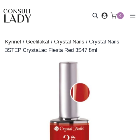
Siirry
sisältöön
0
Kynnet
/
Geelilakat
/
Crystal Nails
/
Crystal Nails
3STEP CrystaLac Fiesta Red 3S47 8ml