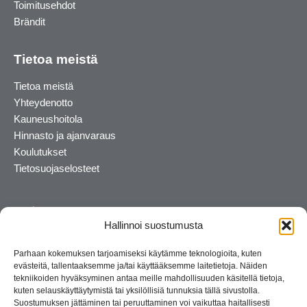
Toimitusehdot
Brändit
Tietoa meistä
Tietoa meistä
Yhteydenotto
Kauneushoitola
Hinnasto ja ajanvaraus
Koulutukset
Tietosuojaselosteet
Hallinnoi suostumusta
Parhaan kokemuksen tarjoamiseksi käytämme teknologioita, kuten
evästeitä, tallentaaksemme ja/tai käyttääksemme laitetietoja. Näiden
tekniikoiden hyväksyminen antaa meille mahdollisuuden käsitellä tietoja,
kuten selauskäyttäytymistä tai yksilöllisiä tunnuksia tällä sivustolla.
Suostumuksen jättäminen tai peruuttaminen voi vaikuttaa haitallisesti