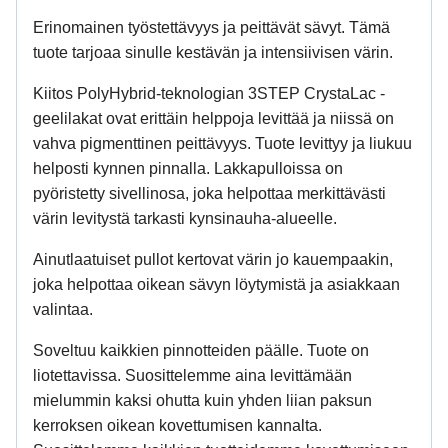
Erinomainen työstettävyys ja peittävät sävyt. Tämä
tuote tarjoaa sinulle kestävän ja intensiivisen värin.
Kiitos PolyHybrid-teknologian 3STEP CrystaLac -
geelilakat ovat erittäin helppoja levittää ja niissä on
vahva pigmenttinen peittävyys. Tuote levittyy ja liukuu
helposti kynnen pinnalla. Lakkapulloissa on
pyöristetty sivellinosa, joka helpottaa merkittävästi
värin levitystä tarkasti kynsinauha-alueelle.
Ainutlaatuiset pullot kertovat värin jo kauempaakin,
joka helpottaa oikean sävyn löytymistä ja asiakkaan
valintaa.
Soveltuu kaikkien pinnotteiden päälle. Tuote on
liotettavissa. Suosittelemme aina levittämään
mielummin kaksi ohutta kuin yhden liian paksun
kerroksen oikean kovettumisen kannalta.