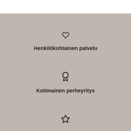
Henkilökohtainen palvelu
Kotimainen perheyritys