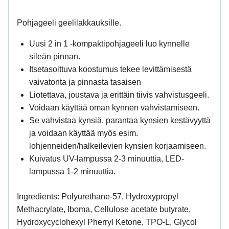
Pohjageeli geelilakkauksille.
Uusi 2 in 1 -kompaktipohjageeli luo kynnelle
sileän pinnan.
Itsetasoittuva koostumus tekee levittämisestä
vaivatonta ja pinnasta tasaisen
Liotettava, joustava ja erittäin tiivis vahvistusgeeli.
Voidaan käyttää oman kynnen vahvistamiseen.
Se vahvistaa kynsiä, parantaa kynsien kestävyyttä
ja voidaan käyttää myös esim.
lohjenneiden/halkeilevien kynsien korjaamiseen.
Kuivatus UV-lampussa 2-3 minuuttia, LED-
lampussa 1-2 minuuttia.
Ingredients: Polyurethane-57, Hydroxypropyl
Methacrylate, Iboma, Cellulose acetate butyrate,
Hydroxycyclohexyl Pherryl Ketone, TPO-L, Glycol