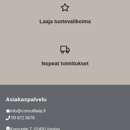
Laaja tuotevalikoima
Nopeat toimitukset
Asiakaspalvelu
info@consultlady.fi
09 872 5678
Korsontie 7, 01450 Vantaa