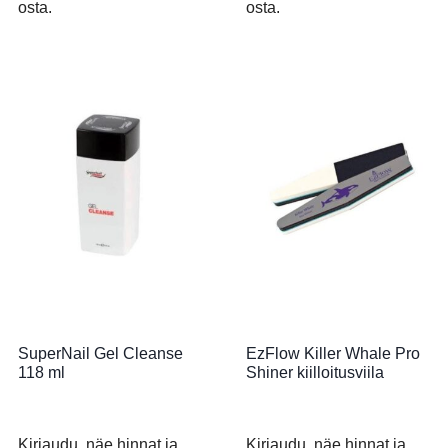
osta.
osta.
SuperNail Gel Cleanse
EzFlow Killer Whale Pro
118 ml
Shiner kiilloitusviila
Kirjaudu, näe hinnat ja
Kirjaudu, näe hinnat ja