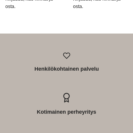
osta.
osta.
Henkilökohtainen palvelu
Kotimainen perheyritys