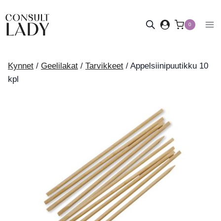
Siirry
sisältöön
0
Kynnet
/
Geelilakat
/
Tarvikkeet
/
Appelsiinipuutikku 10
kpl