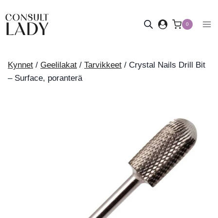
Siirry
sisältöön
0
Kynnet
/
Geelilakat
/
Tarvikkeet
/
Crystal Nails Drill Bit
– Surface, poranterä