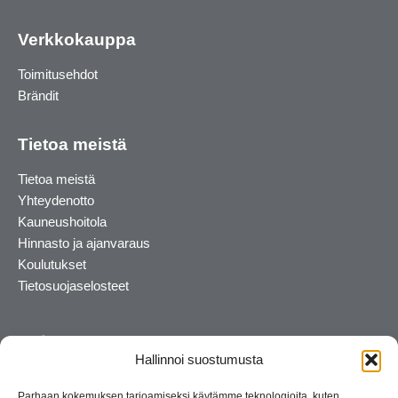
Verkkokauppa
Toimitusehdot
Brändit
Tietoa meistä
Tietoa meistä
Yhteydenotto
Kauneushoitola
Hinnasto ja ajanvaraus
Koulutukset
Tietosuojaselosteet
Hallinnoi suostumusta
Parhaan kokemuksen tarjoamiseksi käytämme teknologioita, kuten