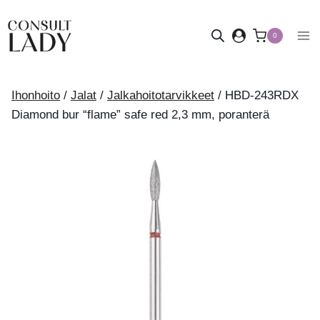
Siirry
sisältöön
0
Ihonhoito
/
Jalat
/
Jalkahoitotarvikkeet
/
HBD-243RDX
Diamond bur “flame” safe red 2,3 mm, poranterä