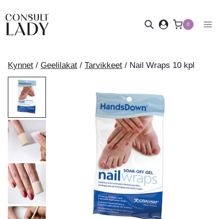
Siirry
sisältöön
0
Kynnet
/
Geelilakat
/
Tarvikkeet
/
Nail Wraps 10 kpl