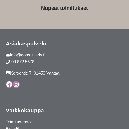
Nopeat toimitukset
Asiakaspalvelu
info@consultlady.fi
09 872 5678
Korsontie 7, 01450 Vantaa
Facebook
Instagram
Verkkokauppa
Toimitusehdot
Brändit