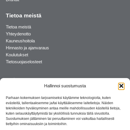
Tietoa meistä
Tietoa meistä
Yhteydenotto
Kauneushoitola
Hinnasto ja ajanvaraus
Koulutukset
Tietosuojaselosteet
Hallinnoi suostumusta
Parhaan kokemuksen tarjoamiseksi käytämme teknologioita, kuten
evästeitä, tallentaaksemme ja/tai käyttääksemme laitetietoja. Näiden
tekniikoiden hyväksyminen antaa meille mahdollisuuden käsitellä tietoja,
kuten selauskäyttäytymistä tai yksilöllisiä tunnuksia tällä sivustolla.
Suostumuksen jättäminen tai peruuttaminen voi vaikuttaa haitallisesti
tiettyihin ominaisuuksiin ja toimintoihin.
Kosmetiikan maahantuoja ja kouluttaja. Suomalainen