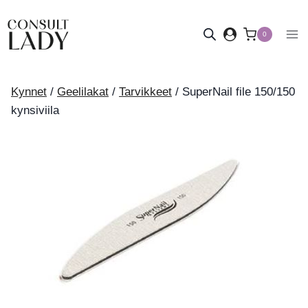
Siirry
sisältöön
0
Kynnet
/
Geelilakat
/
Tarvikkeet
/
SuperNail file 150/150
kynsiviila