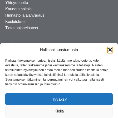
Yhteydenotto
Kauneushoitola
Hinnasto ja ajanvaraus
Koulutukset
Tietosuojaselosteet
Hallinnoi suostumusta
Parhaan kokemuksen tarjoamiseksi käytämme teknologioita, kuten
evästeitä, tallentaaksemme ja/tai käyttääksemme laitetietoja. Näiden
tekniikoiden hyväksyminen antaa meille mahdollisuuden käsitellä tietoja,
kuten selauskäyttäytymistä tai yksilöllisiä tunnuksia tällä sivustolla.
Suostumuksen jättäminen tai peruuttaminen voi vaikuttaa haitallisesti
tiettyihin ominaisuuksiin ja toimintoihin.
Kosmetiikan maahantuoja ja kouluttaja. Suomalainen
perheyritys yli 35 vuotta.
Hyväksy
Kiellä