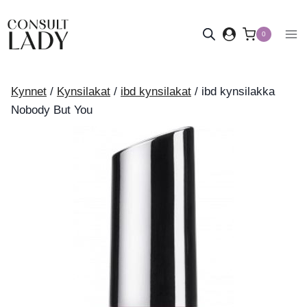
Siirry
sisältöön
0
Kynnet
/
Kynsilakat
/
ibd kynsilakat
/
ibd kynsilakka
Nobody But You