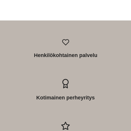
Henkilökohtainen palvelu
Kotimainen perheyritys