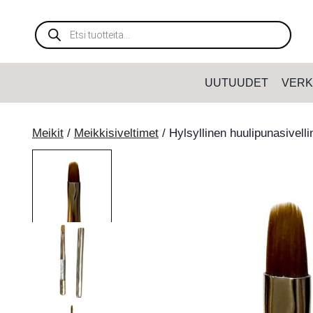
Siirry
sisältöön
Products
search
UUTUUDET
VERK
Meikit
/
Meikkisiveltimet
/
Hylsyllinen huulipunasivell