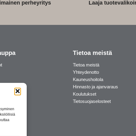
imainen perheyritys
Laaja tuotevaliko
auppa
Tietoa meistä
ot
Tietoa meistä
Yhteydenotto
Kauneushoitola
Hinnasto ja ajanvaraus
Koulutukset
Tietosuojaselosteet
äksyminen
silöllisiä
kuttaa