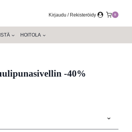
Kirjaudu / Rekisteröidy
0
ISTÄ
HOITOLA
uulipunasivellin -40%