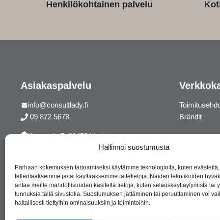
Henkilökohtainen palvelu
Kot
Asiakaspalvelu
Verkkok
info@consultlady.fi
Toimitusehd
09 872 5678
Brändit
Korsontie 7, 01450 Vantaa
Hallinnoi suostumusta
Facebook
Instagram
Parhaan kokemuksen tarjoamiseksi käytämme teknologioita, kuten evästeitä,
tallentaaksemme ja/tai käyttääksemme laitetietoja. Näiden tekniikoiden hyv
antaa meille mahdollisuuden käsitellä tietoja, kuten selauskäyttäytymistä tai yk
tunnuksia tällä sivustolla. Suostumuksen jättäminen tai peruuttaminen voi vai
haitallisesti tiettyihin ominaisuuksiin ja toimintoihin.