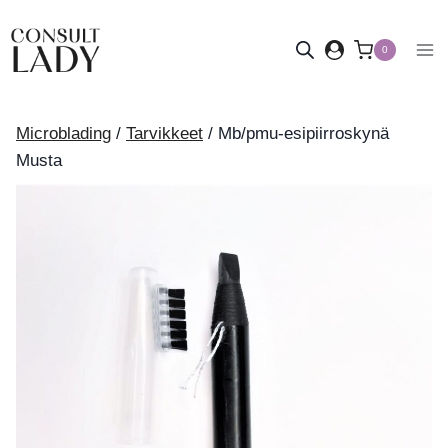
Siirry
sisältöön
0
Microblading
/
Tarvikkeet
/
Mb/pmu-esipiirroskynä
Musta