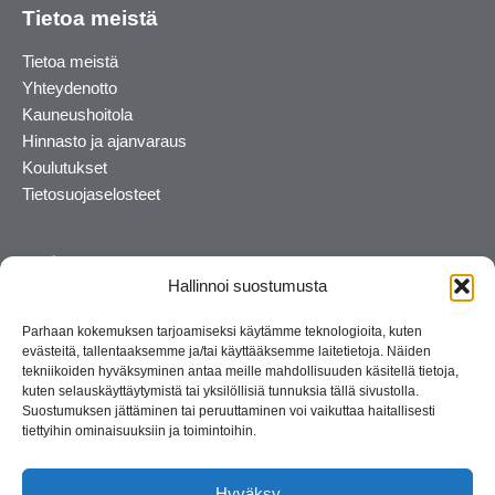
Tietoa meistä
Tietoa meistä
Yhteydenotto
Kauneushoitola
Hinnasto ja ajanvaraus
Koulutukset
Tietosuojaselosteet
Hallinnoi suostumusta
Parhaan kokemuksen tarjoamiseksi käytämme teknologioita, kuten
evästeitä, tallentaaksemme ja/tai käyttääksemme laitetietoja. Näiden
tekniikoiden hyväksyminen antaa meille mahdollisuuden käsitellä tietoja,
kuten selauskäyttäytymistä tai yksilöllisiä tunnuksia tällä sivustolla.
Suostumuksen jättäminen tai peruuttaminen voi vaikuttaa haitallisesti
tiettyihin ominaisuuksiin ja toimintoihin.
Kosmetiikan maahantuoja ja kouluttaja. Suomalainen
perheyritys yli 35 vuotta.
Hyväksy