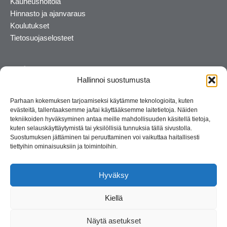
Kauneushoitola
Hinnasto ja ajanvaraus
Koulutukset
Tietosuojaselosteet
Hallinnoi suostumusta
Parhaan kokemuksen tarjoamiseksi käytämme teknologioita, kuten
evästeitä, tallentaaksemme ja/tai käyttääksemme laitetietoja. Näiden
tekniikoiden hyväksyminen antaa meille mahdollisuuden käsitellä tietoja,
kuten selauskäyttäytymistä tai yksilöllisiä tunnuksia tällä sivustolla.
Suostumuksen jättäminen tai peruuttaminen voi vaikuttaa haitallisesti
tiettyihin ominaisuuksiin ja toimintoihin.
Kosmetiikan maahantuoja ja kouluttaja. Suomalainen
perheyritys yli 35 vuotta.
Hyväksy
Kiellä
Näytä asetukset
© 2026 Consult Lady