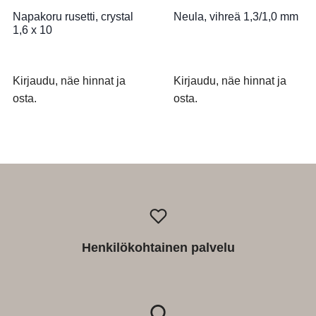
Napakoru rusetti, crystal
Neula, vihreä 1,3/1,0 mm
1,6 x 10
Kirjaudu, näe hinnat ja
Kirjaudu, näe hinnat ja
osta.
osta.
Henkilökohtainen palvelu