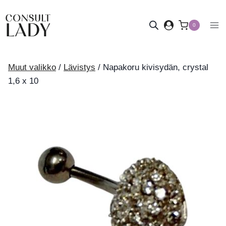
Siirry
sisältöön
0
Muut valikko
/
Lävistys
/
Napakoru kivisydän, crystal
1,6 x 10