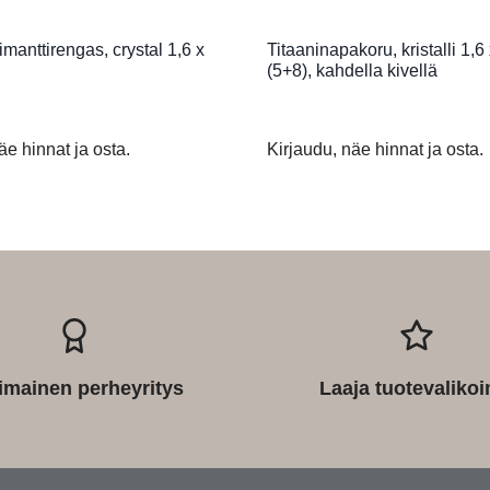
manttirengas, crystal 1,6 x
Titaaninapakoru, kristalli 1,6
(5+8), kahdella kivellä
äe hinnat ja osta.
Kirjaudu, näe hinnat ja osta.
imainen perheyritys
Laaja tuotevaliko