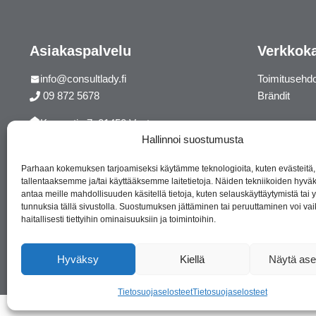
Asiakaspalvelu
Verkkok
info@consultlady.fi
Toimitusehd
09 872 5678
Brändit
Korsontie 7, 01450 Vantaa
Hallinnoi suostumusta
Facebook
Instagram
Parhaan kokemuksen tarjoamiseksi käytämme teknologioita, kuten evästeitä,
tallentaaksemme ja/tai käyttääksemme laitetietoja. Näiden tekniikoiden hyv
antaa meille mahdollisuuden käsitellä tietoja, kuten selauskäyttäytymistä tai yk
tunnuksia tällä sivustolla. Suostumuksen jättäminen tai peruuttaminen voi vai
haitallisesti tiettyihin ominaisuuksiin ja toimintoihin.
Hyväksy
Kiellä
Näytä ase
Tietosuojaselosteet
Tietosuojaselosteet