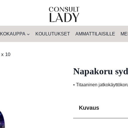
KOKAUPPA
KOULUTUKSET
AMMATTILAISILLE
ME
 x 10
Napakoru sydä
• Titaaninen jatkokäyttökor
Kuvaus