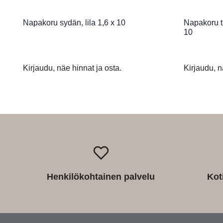
Napakoru sydän, lila 1,6 x 10
Napakoru ti
10
Kirjaudu, näe hinnat ja osta.
Kirjaudu, n
Henkilökohtainen palvelu
Kot