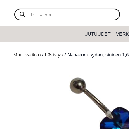
Siirry
sisältöön
Products
search
UUTUUDET
VERK
Muut valikko
/
Lävistys
/
Napakoru sydän, sininen 1,6