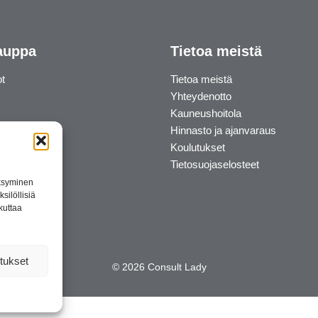
auppa
Tietoa meistä
ot
Tietoa meistä
Yhteydenotto
Kauneushoitola
Hinnasto ja ajanvaraus
Koulutukset
Tietosuojaselosteet
äksyminen
silöllisiä
kuttaa
tukset
© 2026 Consult Lady