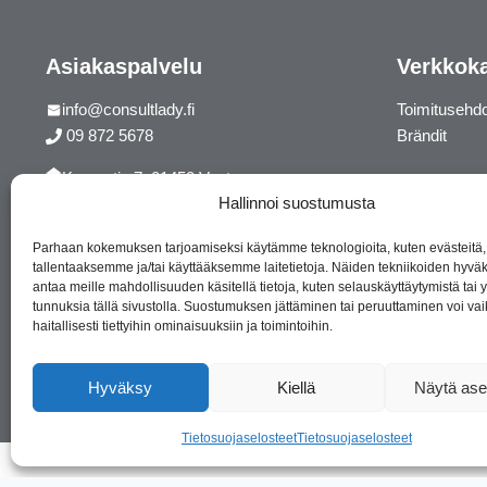
Asiakaspalvelu
Verkkok
info@consultlady.fi
Toimitusehd
09 872 5678
Brändit
Korsontie 7, 01450 Vantaa
Hallinnoi suostumusta
Facebook
Instagram
Parhaan kokemuksen tarjoamiseksi käytämme teknologioita, kuten evästeitä,
tallentaaksemme ja/tai käyttääksemme laitetietoja. Näiden tekniikoiden hyv
antaa meille mahdollisuuden käsitellä tietoja, kuten selauskäyttäytymistä tai yk
tunnuksia tällä sivustolla. Suostumuksen jättäminen tai peruuttaminen voi vai
haitallisesti tiettyihin ominaisuuksiin ja toimintoihin.
Hyväksy
Kiellä
Näytä ase
Tietosuojaselosteet
Tietosuojaselosteet