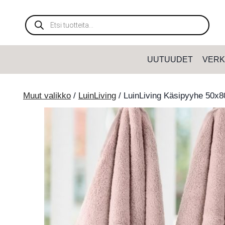
Siirry
sisältöön
Products
search
UUTUUDET
VERK
Muut valikko
/
LuinLiving
/
LuinLiving Käsipyyhe 50x