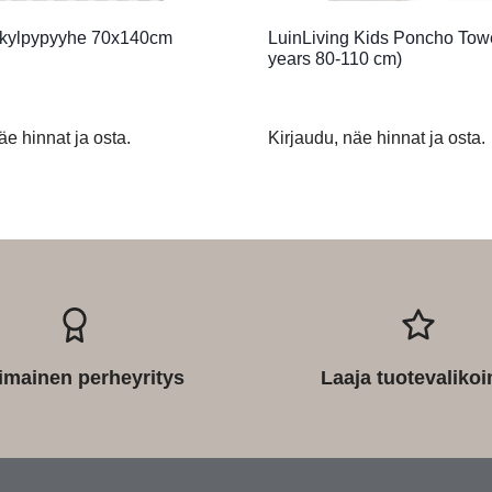
 kylpypyyhe 70x140cm
LuinLiving Kids Poncho Towe
years 80-110 cm)
äe hinnat ja osta.
Kirjaudu, näe hinnat ja osta.
imainen perheyritys
Laaja tuotevaliko