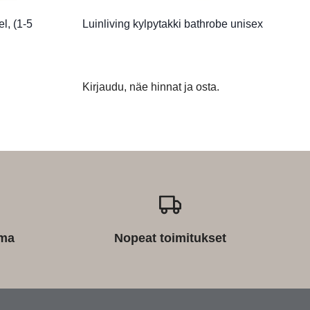
l, (1-5
Luinliving kylpytakki bathrobe unisex
Kirjaudu, näe hinnat ja osta.
ima
Nopeat toimitukset