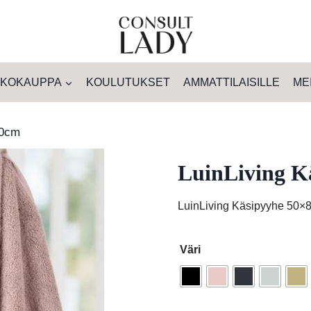
KOKAUPPA
KOULUTUKSET
AMMATTILAISILLE
ME
80cm
LuinLiving K
LuinLiving Käsipyyhe 50×
Väri