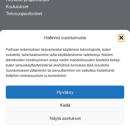
Koulutukset
Tietosuojaselosteet
Hallinnoi suostumusta
Parhaan kokemuksen tarjoamiseksi käytämme teknologioita, kuten
evästeitä, tallentaaksemme ja/tai käyttääksemme laitetietoja. Näiden
tekniikoiden hyväksyminen antaa meille mahdollisuuden käsitellä tietoja,
kuten selauskäyttäytymistä tai yksilöllisiä tunnuksia tällä sivustolla.
Suostumuksen jättäminen tai peruuttaminen voi vaikuttaa haitallisesti
tiettyihin ominaisuuksiin ja toimintoihin.
Kosmetiikan maahantuoja ja kouluttaja. Suomalainen
perheyritys yli 35 vuotta.
Hyväksy
Kiellä
Näytä asetukset
© 2026 Consult Lady