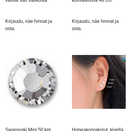
valitse väri valikosta
koristekivillä 48 cm
Kirjaudu, näe hinnat ja
Kirjaudu, näe hinnat ja
osta.
osta.
Swarovski Mini 50 kpl,
Hopeakorvakorut, kivellä,