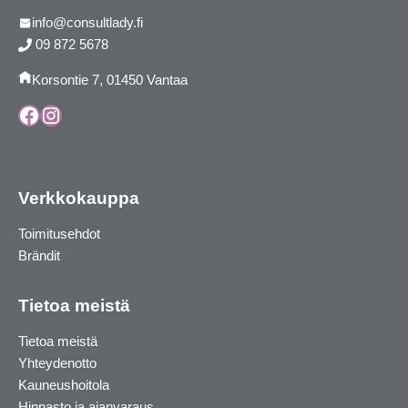
info@consultlady.fi
09 872 5678
Korsontie 7, 01450 Vantaa
Facebook
Instagram
Verkkokauppa
Toimitusehdot
Brändit
Tietoa meistä
Tietoa meistä
Yhteydenotto
Kauneushoitola
Hinnasto ja ajanvaraus