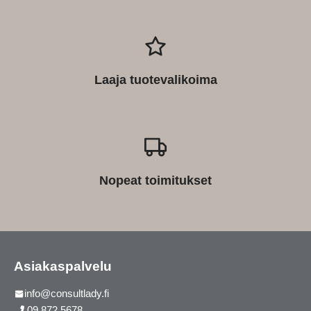
Laaja tuotevalikoima
Nopeat toimitukset
Asiakaspalvelu
info@consultlady.fi
09 872 5678