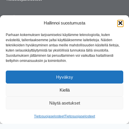
Hallinnoi suostumusta
Parhaan kokemuksen tarjoamiseksi käytämme teknologioita, kuten
evästeitä, tallentaaksemme ja/tai käyttääksemme laitetietoja. Näiden
tekniikoiden hyväksyminen antaa meille mahdollisuuden käsitellä tietoja,
kuten selauskäyttäytymistä tai yksilöllisiä tunnuksia tällä sivustolla.
Suostumuksen jättäminen tai peruuttaminen voi vaikuttaa haitallisesti
tiettyihin ominaisuuksiin ja toimintoihin.
Kosmetiikan maahantuoja ja kouluttaja. Suomalainen
perheyritys yli 35 vuotta.
Hyväksy
Kiellä
Näytä asetukset
© 2026 Consult Lady
Tietosuojaselosteet
Tietosuojaselosteet