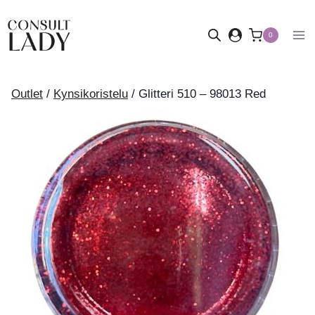
Siirry
sisältöön
0
Outlet
/
Kynsikoristelu
/
Glitteri 510 – 98013 Red