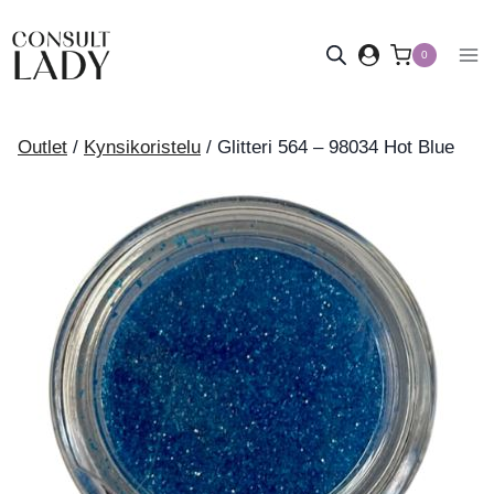
Siirry
sisältöön
0
Outlet
/
Kynsikoristelu
/
Glitteri 564 – 98034 Hot Blue