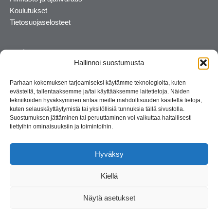
Koulutukset
Tietosuojaselosteet
Hallinnoi suostumusta
Parhaan kokemuksen tarjoamiseksi käytämme teknologioita, kuten
evästeitä, tallentaaksemme ja/tai käyttääksemme laitetietoja. Näiden
tekniikoiden hyväksyminen antaa meille mahdollisuuden käsitellä tietoja,
kuten selauskäyttäytymistä tai yksilöllisiä tunnuksia tällä sivustolla.
Suostumuksen jättäminen tai peruuttaminen voi vaikuttaa haitallisesti
tiettyihin ominaisuuksiin ja toimintoihin.
Kosmetiikan maahantuoja ja kouluttaja. Suomalainen
perheyritys yli 35 vuotta.
Hyväksy
Kiellä
Näytä asetukset
© 2026 Consult Lady