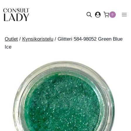
Siirry
sisältöön
0
Outlet
/
Kynsikoristelu
/
Glitteri 584-98052 Green Blue
Ice