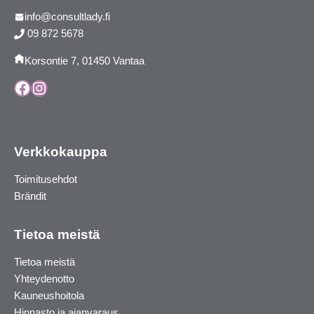
info@consultlady.fi
09 872 5678
Korsontie 7, 01450 Vantaa
Facebook
Instagram
Verkkokauppa
Toimitusehdot
Brändit
Tietoa meistä
Tietoa meistä
Yhteydenotto
Kauneushoitola
Hinnasto ja ajanvaraus