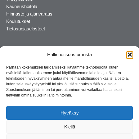
Kauneushoitola
Hinnasto ja ajanvaraus
Koulutukset
Tietosuojaselosteet
Hallinnoi suostumusta
Parhaan kokemuksen tarjoamiseksi käytämme teknologioita, kuten
evästeitä, tallentaaksemme ja/tai käyttääksemme laitetietoja. Näiden
tekniikoiden hyväksyminen antaa meille mahdollisuuden käsitellä tietoja,
kuten selauskäyttäytymistä tai yksilöllisiä tunnuksia tällä sivustolla.
Suostumuksen jättäminen tai peruuttaminen voi vaikuttaa haitallisesti
tiettyihin ominaisuuksiin ja toimintoihin.
Kosmetiikan maahantuoja ja kouluttaja. Suomalainen
perheyritys yli 35 vuotta.
Hyväksy
Kiellä