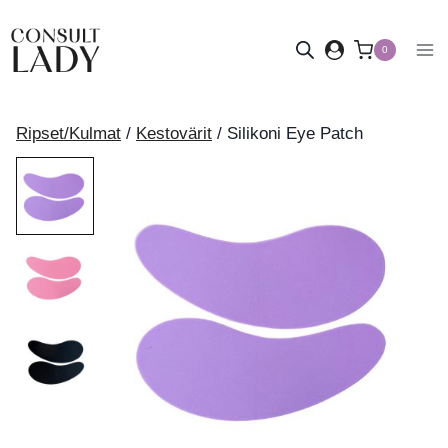
Siirry
sisältöön
0
Ripset/Kulmat
/
Kestovärit
/
Silikoni Eye Patch