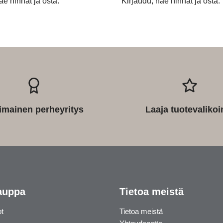
äe hinnat ja osta.
Kirjaudu, näe hinnat ja osta.
imainen perheyritys
Laaja tuotevaliko
auppa
Tietoa meistä
ot
Tietoa meistä