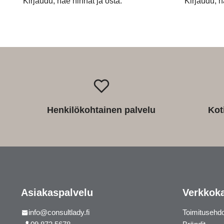
Kirjaudu, näe hinnat ja osta.
Kirjaudu, n
Henkilökohtainen palvelu
Kot
Asiakaspalvelu
Verkkok
info@consultlady.fi
Toimitusehd