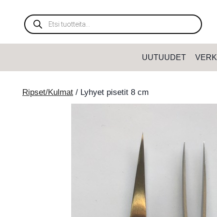
Siirry
sisältöön
Products
search
UUTUUDET
VERK
Ripset/Kulmat
/
Lyhyet pisetit 8 cm