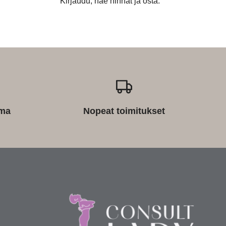
Kirjaudu, näe hinnat ja osta.
ima
Nopeat toimitukset