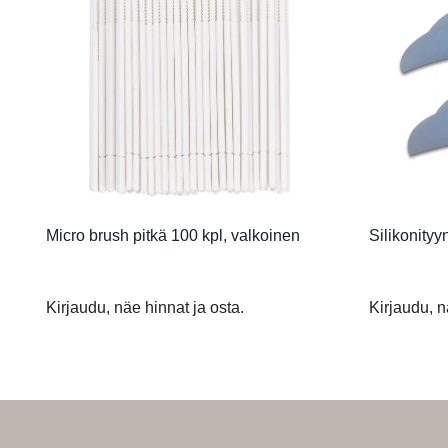
Micro brush pitkä 100 kpl, valkoinen
Silikonityy
Kirjaudu, näe hinnat ja osta.
Kirjaudu, n