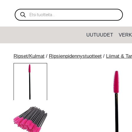
Siirry
sisältöön
Products
search
UUTUUDET
VERK
Ripset/Kulmat
/
Ripsienpidennystuotteet
/
Liimat & Ta