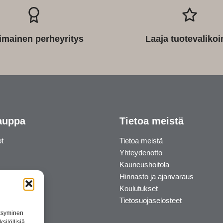
imainen perheyritys
Laaja tuotevaliko
auppa
Tietoa meistä
ot
Tietoa meistä
Yhteydenotto
Kauneushoitola
Hinnasto ja ajanvaraus
Koulutukset
Tietosuojaselosteet
äksyminen
silöllisiä