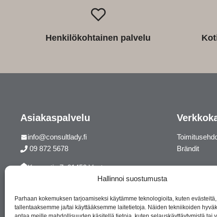
Henkilökohtainen palvelu
Kot
Asiakaspalvelu
Verkkok
info@consultlady.fi
Toimitusehd
09 872 5678
Brändit
Korsontie 7, 01450 Vantaa
Hallinnoi suostumusta
Facebook
Instagram
Parhaan kokemuksen tarjoamiseksi käytämme teknologioita, kuten evästeitä,
tallentaaksemme ja/tai käyttääksemme laitetietoja. Näiden tekniikoiden hyv
antaa meille mahdollisuuden käsitellä tietoja, kuten selauskäyttäytymistä tai yk