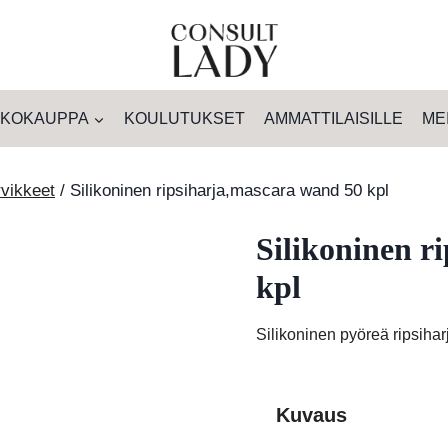
KOKAUPPA
KOULUTUKSET
AMMATTILAISILLE
ME
rvikkeet
/
Silikoninen ripsiharja,mascara wand 50 kpl
Silikoninen r
kpl
Silikoninen pyöreä ripsiharj
Kuvaus