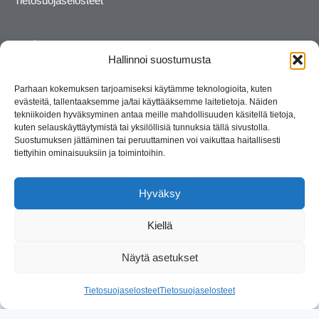
Tietosuojaselosteet
Hallinnoi suostumusta
Parhaan kokemuksen tarjoamiseksi käytämme teknologioita, kuten
evästeitä, tallentaaksemme ja/tai käyttääksemme laitetietoja. Näiden
tekniikoiden hyväksyminen antaa meille mahdollisuuden käsitellä tietoja,
kuten selauskäyttäytymistä tai yksilöllisiä tunnuksia tällä sivustolla.
Suostumuksen jättäminen tai peruuttaminen voi vaikuttaa haitallisesti
tiettyihin ominaisuuksiin ja toimintoihin.
Kosmetiikan maahantuoja ja kouluttaja. Suomalainen
perheyritys yli 35 vuotta.
Hyväksy
Kiellä
Näytä asetukset
© 2026 Consult Lady
Tietosuojaselosteet
Tietosuojaselosteet