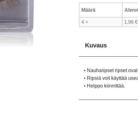
Määrä
Alenn
4 +
1,96
€
Kuvaus
• Nauharipset ripset ovat 
• Ripsiä voit käyttää us
• Helppo kiinnittää.