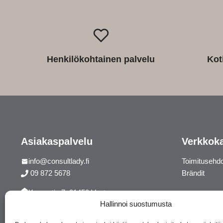
Henkilökohtainen palvelu
Kot
Asiakaspalvelu
Verkkok
info@consultlady.fi
Toimitusehd
09 872 5678
Brändit
Korsontie 7, 01450 Vantaa
Hallinnoi suostumusta
Facebook
Instagram