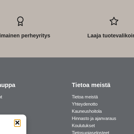
imainen perheyritys
Laaja tuotevaliko
auppa
Tietoa meistä
ot
Tietoa meistä
Yhteydenotto
Kauneushoitola
Hinnasto ja ajanvaraus
Koulutukset
Tietosuojaselosteet