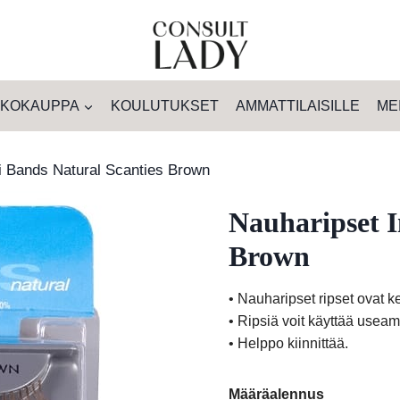
KOKAUPPA
KOULUTUKSET
AMMATTILAISILLE
ME
si Bands Natural Scanties Brown
Nauharipset I
Brown
• Nauharipset ripset ovat ke
• Ripsiä voit käyttää usea
• Helppo kiinnittää.
Määräalennus