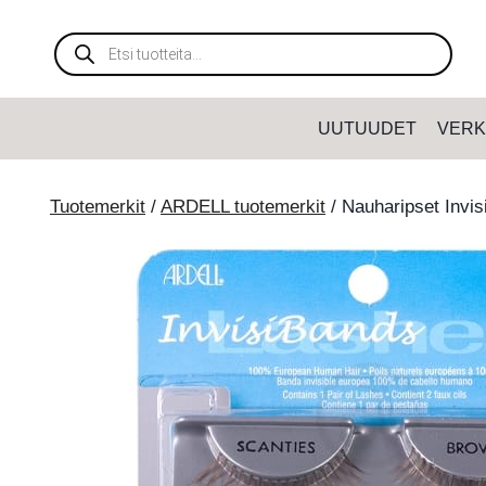
Siirry
sisältöön
Products
search
UUTUUDET
VERK
Tuotemerkit
/
ARDELL tuotemerkit
/
Nauharipset Invi